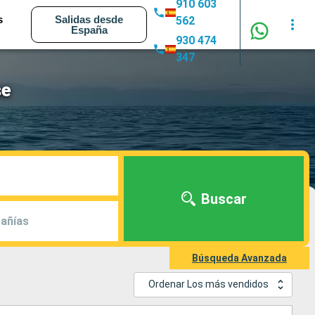
910 603
s
Salidas desde
562
España
930 474
347
se
Buscar
añías
Búsqueda Avanzada
Ordenar Los más vendidos