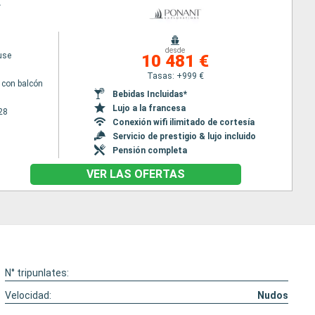
A
desde
use
10 481 €
Tasas: +999 €
con balcón
Bebidas Incluidas*
Lujo a la francesa
28
Conexión wifi ilimitado de cortesía
Servicio de prestigio & lujo incluido
Pensión completa
VER LAS OFERTAS
N° tripunlates:
Velocidad:
Nudos