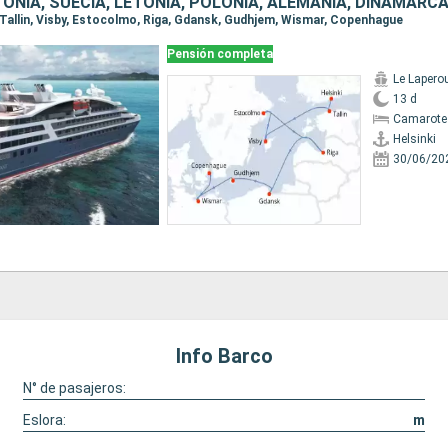
TONIA, SUECIA, LETONIA, POLONIA, ALEMANIA, DINAMARC
i, Tallin, Visby, Estocolmo, Riga, Gdansk, Gudhjem, Wismar, Copenhague
Pensión completa
Le Lapero
13 d
Camarote 
Helsinki
30/06/20
Info Barco
N° de pasajeros:
Eslora:
m