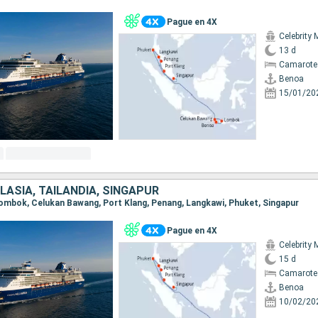
Pague en 4X
Celebrity 
13 d
Camarote
Benoa
15/01/20
LASIA, TAILANDIA, SINGAPUR
 Lombok, Celukan Bawang, Port Klang, Penang, Langkawi, Phuket, Singapur
Pague en 4X
Celebrity 
15 d
Camarote
Benoa
10/02/20