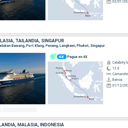
02/01/20
LASIA, TAILANDIA, SINGAPUR
 Celukan Bawang, Port Klang, Penang, Langkawi, Phuket, Singapur
Pague en 4X
Celebrity 
12 d
Camarote
Benoa
01/12/20
LANDIA, MALASIA, INDONESIA