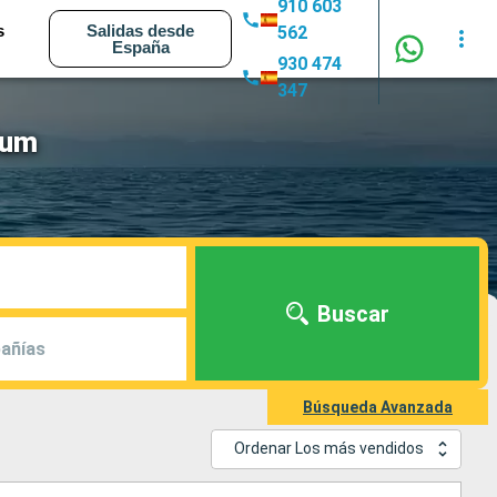
910 603
s
Salidas desde
562
España
930 474
347
ium
Buscar
añías
Búsqueda Avanzada
Ordenar Los más vendidos