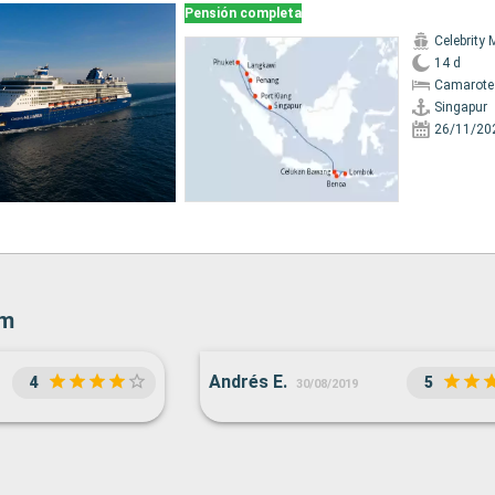
Pensión completa
Celebrity 
14 d
Camarote 
Singapur
26/11/20
um
Andrés E.
4
5
30/08/2019