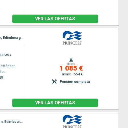
VER LAS OFERTAS
Itinerario : Southampton, Portland, Dun Laoghaire, Greenock, Lerwick, Islas Orcadas, Invergordon, Edimbourg, Southampton
Princess
desde
 estándar
1 085 €
ton
Tasas: +554 €
28
Pensión completa
VER LAS OFERTAS
Itinerario : Southampton, Portland, Cornwall, Cork, Dun Laoghaire, Belfast, Greenock, Invergordon, Edimbourg, Le Havre, Southampton