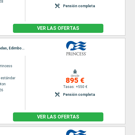
28
Pensión completa
VER LAS OFERTAS
Itinerario : Southampton, Cornwall, Cobh, Dun Laoghaire, Liverpool, Belfast, Greenock, Islas Orcadas, Edimbourg, Le Havre, Southampton
Princess
desde
 estándar
895 €
ton
Tasas: +550 €
26
Pensión completa
VER LAS OFERTAS