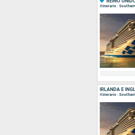
REINO UNID
IRLANDA E ING
Itinerario : Southa