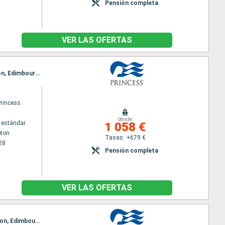
Pensión completa
VER LAS OFERTAS
Itinerario : Southampton, Cornwall, Cork, Liverpool, Belfast, Greenock, Islas Orcadas, Invergordon, Edimbourg, Le Havre, Southampton
Princess
desde
 estándar
1 058 €
ton
Tasas: +679 €
28
Pensión completa
VER LAS OFERTAS
Itinerario : Southampton, Cornwall, Cobh, Dun Laoghaire, Liverpool, Belfast, Greenock, Invergordon, Edimbourg, Le Havre, Southampton