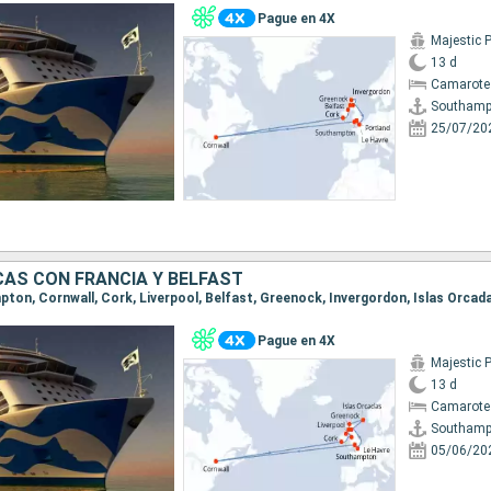
Pague en 4X
Majestic 
13 d
Camarote
Southamp
25/07/20
CAS CON FRANCIA Y BELFAST
Pague en 4X
Majestic 
13 d
Camarote
Southamp
05/06/20