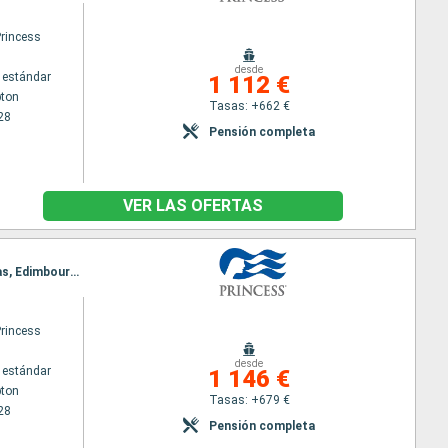
Princess
desde
 estándar
1 112 €
ton
Tasas: +662 €
28
Pensión completa
VER LAS OFERTAS
Itinerario : Southampton, Cornwall, Cork, Liverpool, Belfast, Greenock, Invergordon, Islas Orcadas, Edimbourg, Le Havre, Southampton
Princess
desde
 estándar
1 146 €
ton
Tasas: +679 €
28
Pensión completa