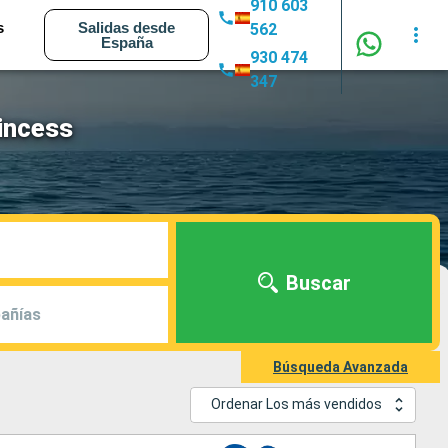
910 603
s
Salidas desde
562
España
930 474
347
rincess
Buscar
añías
Búsqueda Avanzada
Ordenar Los más vendidos