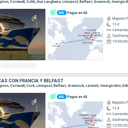
Pague en 4X
Majestic 
13 d
Camarote
Southamp
19/04/20
CAS CON FRANCIA Y BELFAST
Pague en 4X
Majestic 
13 d
Camarote
Southamp
12/05/20