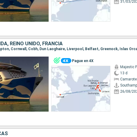
31/03/20
DA, REINO UNIDO, FRANCIA
Pague en 4X
Majestic 
13 d
Camarote
Southamp
26/08/20
CAS