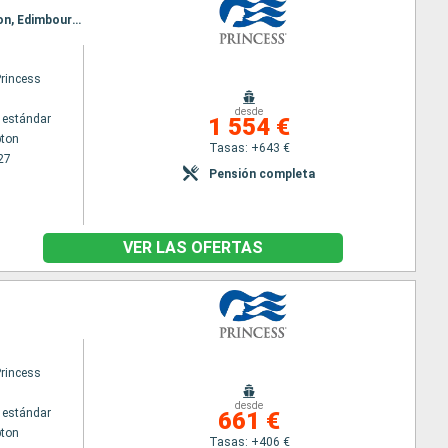
Itinerario : Southampton, Cornwall, Cobh, Liverpool, Belfast, Greenock, Islas Orcadas, Invergordon, Edimbourg, Le Havre, Southampton
Princess
desde
 estándar
1 554 €
ton
Tasas: +643 €
27
Pensión completa
VER LAS OFERTAS
Princess
desde
 estándar
661 €
ton
Tasas: +406 €