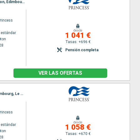
Itinerario : Southampton, Cornwall, Cobh, Dun Laoghaire, Liverpool, Belfast, Greenock, Invergordon, Edimbourg, Le Havre, Southampton
Princess
desde
 estándar
1 041 €
ton
Tasas: +696 €
28
Pensión completa
VER LAS OFERTAS
Itinerario : Southampton, Cornwall, Cork, Liverpool, Belfast, Greenock, Lerwick, Invergordon, Edimbourg, Le Havre, Southampton
Princess
desde
 estándar
1 058 €
ton
Tasas: +670 €
28