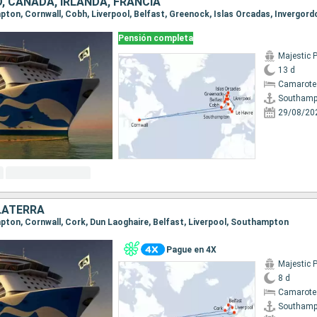
O, CANADÁ, IRLANDA, FRANCIA
Pensión completa
Majestic 
13 d
Camarote
Southamp
29/08/20
LATERRA
mpton, Cornwall, Cork, Dun Laoghaire, Belfast, Liverpool, Southampton
Pague en 4X
Majestic 
8 d
Camarote
Southamp