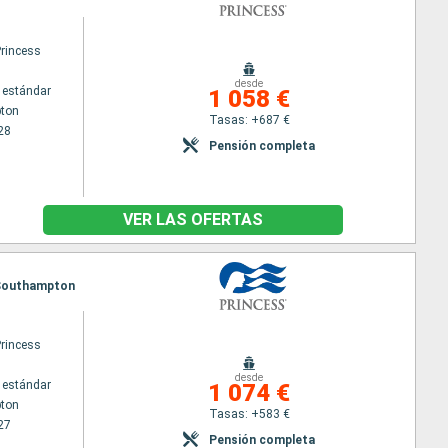
Princess
desde
 estándar
1 058 €
ton
Tasas: +687 €
28
Pensión completa
VER LAS OFERTAS
, Southampton
Princess
desde
 estándar
1 074 €
ton
Tasas: +583 €
27
Pensión completa