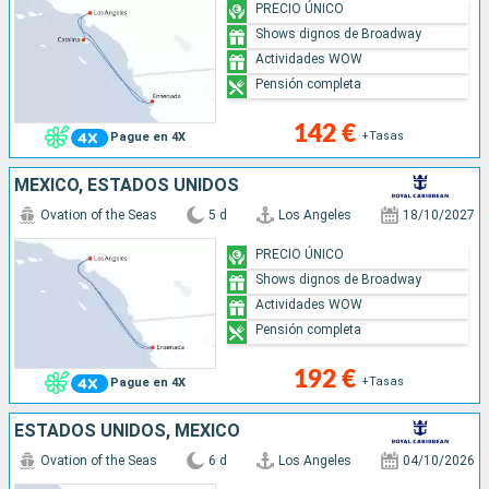
PRECIO ÚNICO
Shows dignos de Broadway
Actividades WOW
Pensión completa
142 €
+Tasas
Pague en 4X
MÉXICO, ESTADOS UNIDOS
Ovation of the Seas
5 d
Los Angeles
18/10/2027
PRECIO ÚNICO
Shows dignos de Broadway
Actividades WOW
Pensión completa
192 €
+Tasas
Pague en 4X
ESTADOS UNIDOS, MÉXICO
Ovation of the Seas
6 d
Los Angeles
04/10/2026