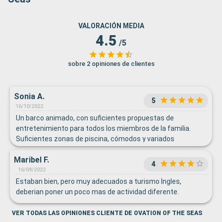
VALORACIÓN MEDIA
4.5
/5
sobre 2 opiniones de clientes
Sonia A.
5
16/10/2022
Un barco animado, con suficientes propuestas de
entretenimiento para todos los miembros de la familia.
Suficientes zonas de piscina, cómodos y variados
restaurantes de especialidades y pu tuqlidad para todo.
Maribel F.
Embarque cómodo y desembarque organizado y rápido.
4
16/09/2022
Estaban bien, pero muy adecuados a turismo Ingles,
deberian poner un poco mas de actividad diferente.
VER TODAS LAS OPINIONES CLIENTE DE OVATION OF THE SEAS