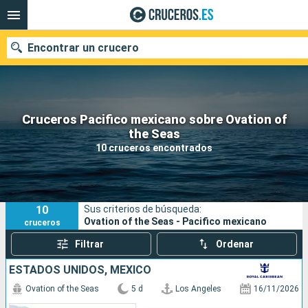
Encontrar un crucero
Cruceros Pacifico mexicano sobre Ovation of
Nuestros destinos
the Seas
10 cruceros encontrados
Fecha de salida
Puertos
Compañías
10
Sus criterios de búsqueda:
Buscar
Ovation of the Seas - Pacifico mexicano
cruceros
Filtrar
Ordenar
ESTADOS UNIDOS, MÉXICO
Ovation of the Seas
5 d
Los Angeles
16/11/2026