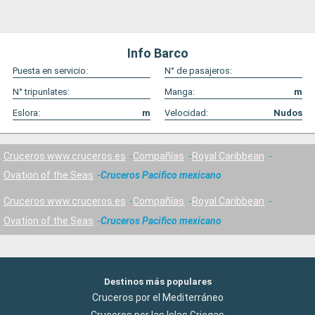
Info Barco
Puesta en servicio:
N° de pasajeros:
N° tripunlates:
Manga:
m
Eslora:
m
Velocidad:
Nudos
Cruceros www.cruceros.es
Compañías
Royal Caribbean
Ovation of the Seas
Cruceros Pacifico mexicano
Cruceros www.cruceros.es
Compañías
Royal Caribbean
Ovation of the Seas
Cruceros Pacifico mexicano
Destinos más populares
Cruceros por el Mediterráneo