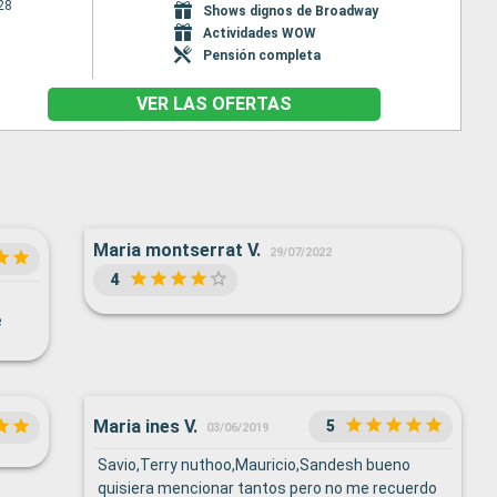
28
Shows dignos de Broadway
Actividades WOW
Pensión completa
VER LAS OFERTAS
Maria montserrat V.
29/07/2022
4
e
ando
s
 y
Maria ines V.
5
03/06/2019
saje
Savio,Terry nuthoo,Mauricio,Sandesh bueno
quisiera mencionar tantos pero no me recuerdo