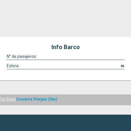
moviéndose sin música... muy triste. Tripula
muy servicial, animadores geniales y activi
bien planificadas.
Info Barco
N° de pasajeros:
Eslora:
m
the Seas
Cruceros Vierges (îles)