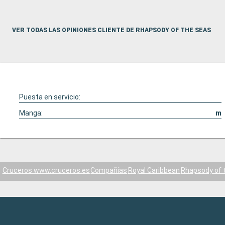
VER TODAS LAS OPINIONES CLIENTE DE RHAPSODY OF THE SEAS
Puesta en servicio:
Manga:
m
Cruceros www.cruceros.es
Compañías
Royal Caribbean
Rhapsody of 