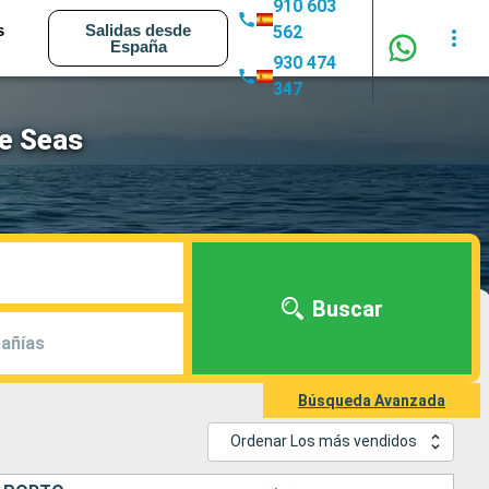
910 603
s
Salidas desde
562
España
930 474
347
he Seas
Buscar
añías
Búsqueda Avanzada
Ordenar Los más vendidos