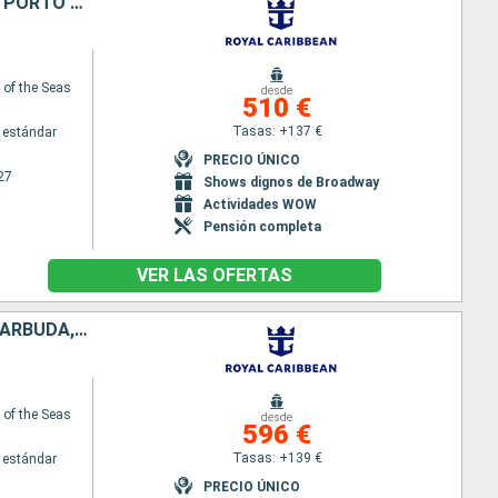
ESTADOS UNIDOS, SANTA CRUZ, SAN MARTÍN, SANTA LUCIA, BARBADOS, PORTO RICO
of the Seas
desde
510 €
Tasas: +137 €
 estándar
PRECIO ÚNICO
27
Shows dignos de Broadway
Actividades WOW
Pensión completa
VER LAS OFERTAS
PORTO RICO, ESTADOS UNIDOS, SANTA CRUZ, SAN MARTÍN, ANTIGUA Y BARBUDA, BARBADOS
of the Seas
desde
596 €
Tasas: +139 €
 estándar
PRECIO ÚNICO