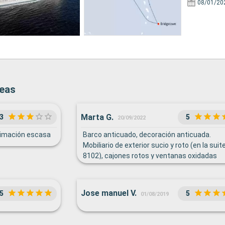
08/01/20
Seas
Marta G.
3
5
20/09/2022
nimación escasa
Barco anticuado, decoración anticuada.
Mobiliario de exterior sucio y roto (en la suit
8102), cajones rotos y ventanas oxidadas
(camarotes 2622 y 2620). Espectáculos tir
a obsoletos. Respecto a los actores alguno
buenos, otros francamente flojos. Vestuario
Jose manuel V.
5
5
01/08/2019
pelucas ridículas. Un espectáculo resultó
interrumpido durante 5 minutos por un men
de megafonía en hebreo y los actores