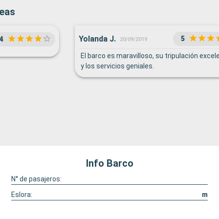
Seas
Yolanda J.
5
4
20/09/2019
El barco es maravilloso, su tripulación excel
y los servicios geniales.
Info Barco
N° de pasajeros:
Eslora:
m