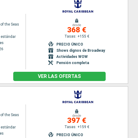
 of the Seas
desde
368 €
Tasas: +155 €
 estándar
es
PRECIO ÚNICO
26
Shows dignos de Broadway
Actividades WOW
Pensión completa
VER LAS OFERTAS
 of the Seas
desde
397 €
Tasas: +159 €
 estándar
es
PRECIO ÚNICO