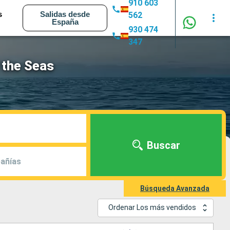
910 603
s
Salidas desde
562
España
930 474
347
 the Seas
Buscar
añías
Búsqueda Avanzada
Ordenar Los más vendidos