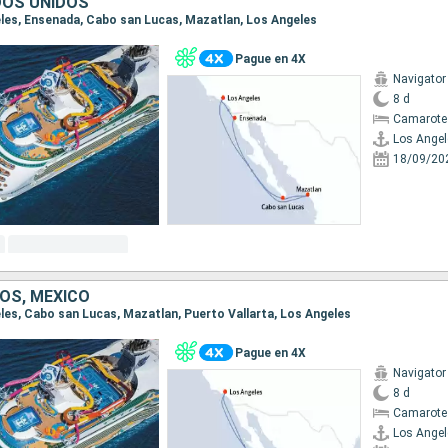
DOS UNIDOS
geles, Ensenada, Cabo san Lucas, Mazatlan, Los Angeles
Pague en 4X
Navigator
8 d
Camarote
Los Angel
18/09/20
OS, MÉXICO
eles, Cabo san Lucas, Mazatlan, Puerto Vallarta, Los Angeles
Pague en 4X
Navigator
8 d
Camarote
Los Angel