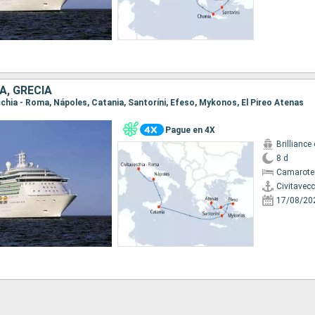
A, GRECIA
ecchia - Roma, Nápoles, Catania, Santoríni, Efeso, Mykonos, El Pireo Atenas
Pague en 4X
Brilliance
8 d
Camarote
Civitavec
17/08/20