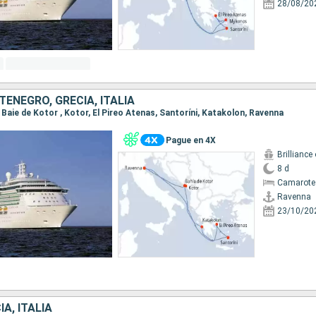
28/08/20
ENEGRO, GRECIA, ITALIA
, Baie de Kotor , Kotor, El Pireo Atenas, Santoríni, Katakolon, Ravenna
Pague en 4X
Brilliance
8 d
Camarote
Ravenna
23/10/20
A, ITALIA