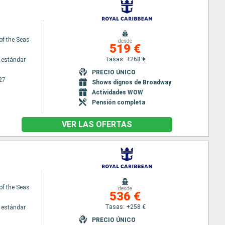
 of the Seas
desde
519 €
Tasas: +268 €
 estándar
PRECIO ÚNICO
27
Shows dignos de Broadway
Actividades WOW
Pensión completa
VER LAS OFERTAS
 of the Seas
desde
536 €
Tasas: +258 €
 estándar
PRECIO ÚNICO