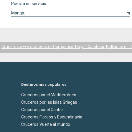
Puesta en servicio:
Manga:
m
Cruceros www.cruceros.es
Compañías
Royal Caribbean
Brilliance of 
Destinos más populares
Cruceros por el Mediterráneo
Cruceros por las Islas Griegas
Cruceros por el Caribe
Cruceros Flordos y Escandinavia
Cruceros Vuelta al mundo