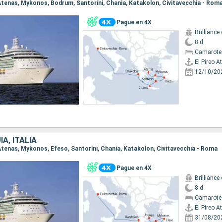
o Atenas, Mykonos, Bodrum, Santoríni, Chania, Katakolon, Civitavecchia - Rom
Pague en 4X
Brilliance
8 d
Camarote
El Pireo A
12/10/20
A, ITALIA
o Atenas, Mykonos, Efeso, Santoríni, Chania, Katakolon, Civitavecchia - Roma
Pague en 4X
Brilliance
8 d
Camarote
El Pireo A
31/08/20