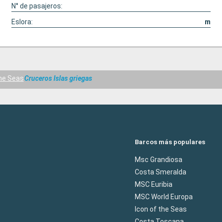
N° de pasajeros:
Eslora:
m
the Seas
Cruceros Islas griegas
Barcos más populares
Msc Grandiosa
Costa Smeralda
MSC Euribia
MSC World Europa
Icon of the Seas
Costa Toscana