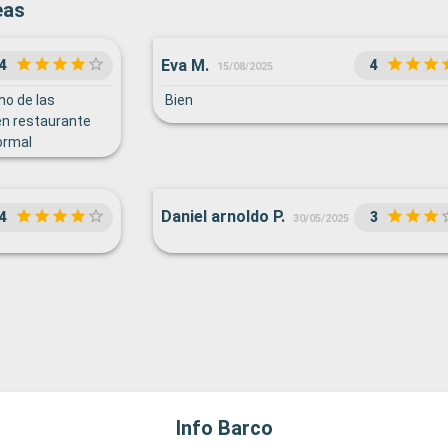
eas
Eva M.
4
4
15/08/2025
o de las
Bien
en restaurante
ormal
Daniel arnoldo P.
4
3
30/05/2025
Info Barco