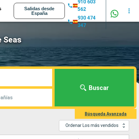
910 603
s
Salidas desde
562
España
930 474
347
he Seas
Buscar
añías
Búsqueda Avanzada
Ordenar Los más vendidos