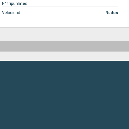
N° tripunlates:
Velocidad:
Nudos