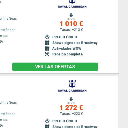
a
 of the Seas
desde
1 010 €
Tasas: +213 €
 estándar
tenas
PRECIO ÚNICO
26
Shows dignos de Broadway
Actividades WOW
Pensión completa
VER LAS OFERTAS
 of the Seas
desde
1 272 €
Tasas: +223 €
 estándar
tenas
PRECIO ÚNICO
26
Shows dignos de Broadway