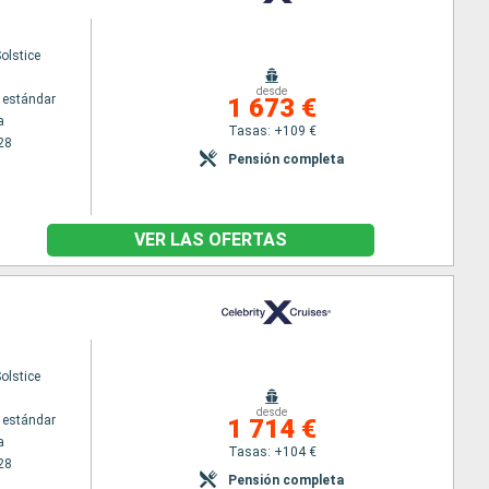
Solstice
desde
 estándar
1 673 €
a
Tasas: +109 €
28
Pensión completa
VER LAS OFERTAS
Solstice
desde
 estándar
1 714 €
a
Tasas: +104 €
28
Pensión completa