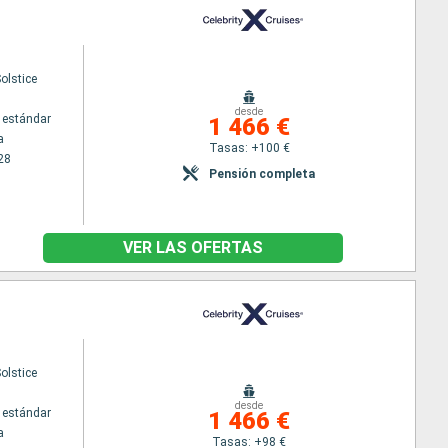
Solstice
desde
 estándar
1 466 €
a
Tasas: +100 €
28
Pensión completa
VER LAS OFERTAS
Solstice
desde
 estándar
1 466 €
a
Tasas: +98 €