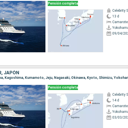
Pensión completa
Celebrity 
13 d
Camarote
Yokoham
09/04/20
R, JAPÓN
ama, Kagoshima, Kumamoto, Jeju, Nagasaki, Okinawa, Kyoto, Shimizu, Yokoh
Pensión completa
Celebrity 
14 d
Camarote
Yokoham
03/03/20