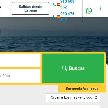
910 603
s
Salidas desde
562
España
930 474
347
e
Buscar
añías
Búsqueda Avanzada
Ordenar Los más vendidos