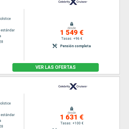
Solstice
desde
 estándar
1 549 €
a
Tasas: +96 €
28
Pensión completa
VER LAS OFERTAS
Solstice
desde
 estándar
1 631 €
a
Tasas: +100 €
28