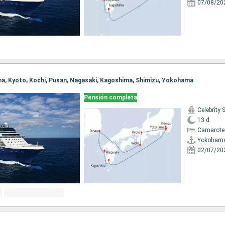
07/08/20
ma, Kyoto, Kochi, Pusan, Nagasaki, Kagoshima, Shimizu, Yokohama
Pensión completa
Celebrity 
13 d
Camarote
Yokoham
02/07/20