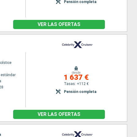
Pensión completa
VER LAS OFERTAS
Solstice
desde
 estándar
1 637 €
a
Tasas: +112 €
28
Pensión completa
VER LAS OFERTAS
a