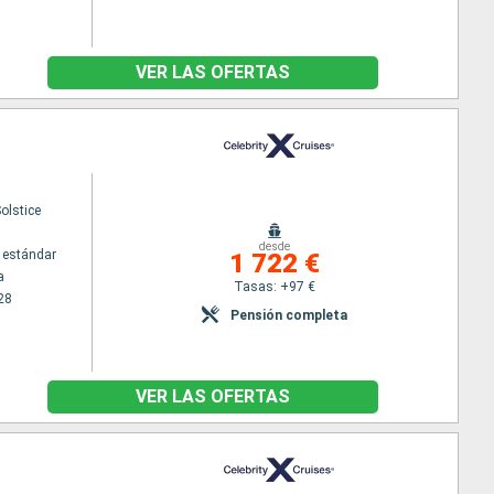
VER LAS OFERTAS
Solstice
desde
 estándar
1 722 €
a
Tasas: +97 €
28
Pensión completa
VER LAS OFERTAS