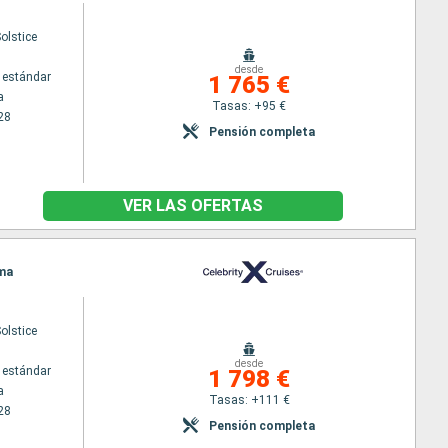
Solstice
desde
 estándar
1 765 €
a
Tasas: +95 €
28
Pensión completa
VER LAS OFERTAS
ama
Solstice
desde
 estándar
1 798 €
a
Tasas: +111 €
28
Pensión completa