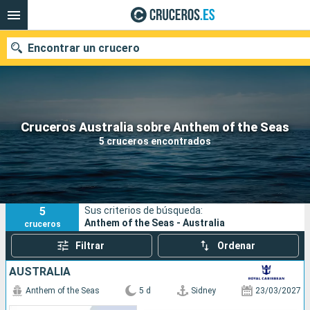
Encontrar un crucero
Nuestros destinos
Cruceros Australia sobre Anthem of the Seas
5 cruceros encontrados
Fecha de salida
Puertos
Compañías
5
Sus criterios de búsqueda:
Buscar
Anthem of the Seas - Australia
cruceros
Filtrar
Ordenar
AUSTRALIA
Anthem of the Seas
5 d
Sidney
23/03/2027