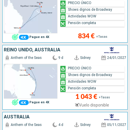
PRECIO ÚNICO
Shows dignos de Broadway
Actividades WOW
Pensión completa
834 €
+Tasas
Pague en 4X
REINO UNIDO, AUSTRALIA
Anthem of the Seas
9 d
Sidney
24/01/2027
PRECIO ÚNICO
Shows dignos de Broadway
Actividades WOW
Pensión completa
1 043 €
+Tasas
Pague en 4X
Vuelo disponible
AUSTRALIA
Anthem of the Seas
4 d
Sidney
05/11/2027