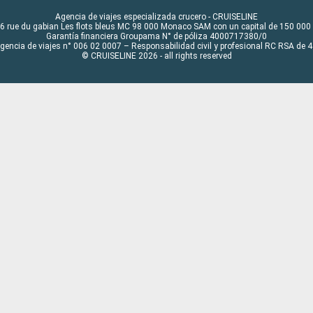
Agencia de viajes especializada crucero - CRUISELINE
6 rue du gabian Les flots bleus MC 98 000 Monaco SAM con un capital de 150 000
Garantía financiera Groupama N° de póliza 4000717380/0
Agencia de viajes n° 006 02 0007 – Responsabilidad civil y profesional RC RSA de
© CRUISELINE 2026 - all rights reserved