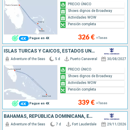
PRECIO ÚNICO
Shows dignos de Broadway
Actividades WOW
Pensión completa
326 €
+Tasas
Pague en 4X
ISLAS TURCAS Y CAICOS, ESTADOS UNIDOS
Adventure of the Seas
5 d
Puerto Canaveral
30/08/2027
PRECIO ÚNICO
Shows dignos de Broadway
Actividades WOW
Pensión completa
339 €
+Tasas
Pague en 4X
BAHAMAS, REPÚBLICA DOMINICANA, ESTADOS UNIDOS
Adventure of the Seas
7 d
Fort Lauderdale
29/11/2026