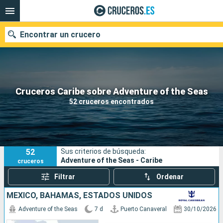
Encontrar un crucero
Nuestros destinos
Cruceros Caribe sobre Adventure of the Seas
52 cruceros encontrados
Fecha de salida
Puertos
Compañías
52
Sus criterios de búsqueda:
Buscar
Adventure of the Seas - Caribe
cruceros
Filtrar
Ordenar
MÉXICO, BAHAMAS, ESTADOS UNIDOS
Adventure of the Seas
7 d
Puerto Canaveral
30/10/2026