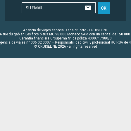
SU EMAIL
OK
Agencia de viajes especializada crucero - CRUISELINE
6 rue du gabian Les flots bleus MC 98 000 Monaco SAM con un capital de 150 000
Garantía financiera Groupama N° de póliza 4000717380/0
Agencia de viajes n° 006 02 0007 – Responsabilidad civil y profesional RC RSA de
© CRUISELINE 2026 - all rights reserved