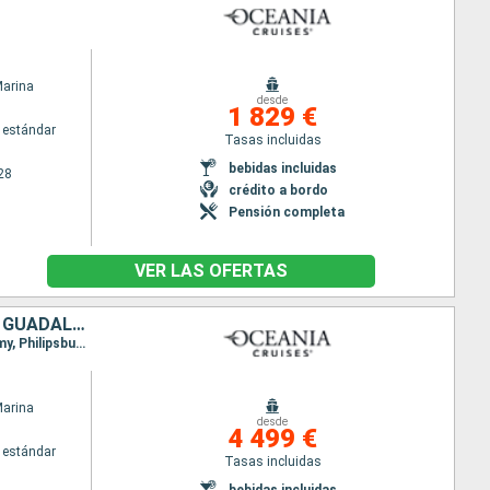
Marina
desde
1 829 €
 estándar
Tasas incluidas
bebidas incluidas
28
crédito a bordo
Pensión completa
VER LAS OFERTAS
ESTADOS UNIDOS, REPÚBLICA DOMINICANA, PORTO RICO, GROENLANDIA, GUADALUPE, FRANCIA, SAN MARTÍN, MÉXICO, BELICE, HONDURAS
Itinerario : Miami, Puerto Plata, San Juan, Frederiksdal and Sydkap, Basse-Terre, Santo Barthélemy, Philipsburg, Miami, Costa Maya, Belice, Roatan, Cozumel, Miami
Marina
desde
4 499 €
 estándar
Tasas incluidas
bebidas incluidas