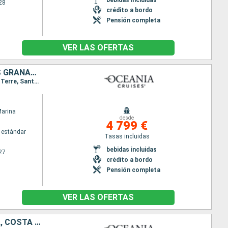
28
crédito a bordo
Pensión completa
VER LAS OFERTAS
MÉXICO, BELICE, HONDURAS, BAHAMAS, PORTO RICO, SAN VINCENT Y LAS GRANADINAS, GUADALUPE, FRANCIA, ESTADOS UNIDOS, REPÚBLICA DOMINICANA
Itinerario : Miami, Costa Maya, Belice, Roatan, Cozumel, Miami, Nassau, San Juan, Bequia, Basse-Terre, Santo Barthélemy, Charlotte Amalie, Puerto Plata, Miami
Marina
desde
4 799 €
 estándar
Tasas incluidas
bebidas incluidas
27
crédito a bordo
Pensión completa
VER LAS OFERTAS
ESTADOS UNIDOS, ISLAS CAIMÁN, JAMAICA, ARUBA, COLOMBIA, PANAMÁ, COSTA RICA, HONDURAS, GUATEMALA, MÉXICO