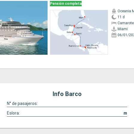
Pensión completa
Oceania 
11 d
Camarote
Miami
06/01/20
Info Barco
N° de pasajeros:
Eslora:
m