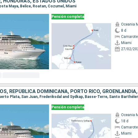
CE, HONDURAS, ESTADOS UNIDOS
 Costa Maya, Belice, Roatan, Cozumel, Miami
Pensión completa
Oceania 
8 d
Camarote
Miami
27/02/20
Pensión completa
Oceania 
18 d
Camarote
Miami