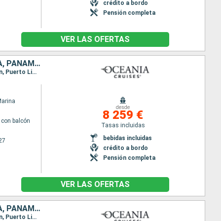
crédito a bordo
Pensión completa
VER LAS OFERTAS
ESTADOS UNIDOS, MÉXICO, BELICE, GUATEMALA, HONDURAS, COSTA RICA, PANAMÁ, COLOMBIA, ARUBA, JAMAICA, ISLAS CAIMÁN
Itinerario : Miami, Cozumel, Costa Maya, Belize (harvest caye), Santo Thomas de Castilla, Roatan, Puerto Limon, Panama city, Cartagena de Indias, Santa Marta, Aruba, Willemstad(Curaçao), Falmouth, Gran Caiman, Miami
Marina
desde
8 259 €
con balcón
Tasas incluidas
bebidas incluidas
27
crédito a bordo
Pensión completa
VER LAS OFERTAS
ESTADOS UNIDOS, MÉXICO, BELICE, GUATEMALA, HONDURAS, COSTA RICA, PANAMÁ, COLOMBIA, ARUBA, BONAIRE, JAMAICA, ISLAS CAIMÁN
Itinerario : Miami, Cozumel, Costa Maya, Belize (harvest caye), Santo Thomas de Castilla, Roatan, Puerto Limon, Panama city, Cartagena de Indias, Santa Marta, Aruba, Kralendjik, Falmouth, Gran Caiman, Miami