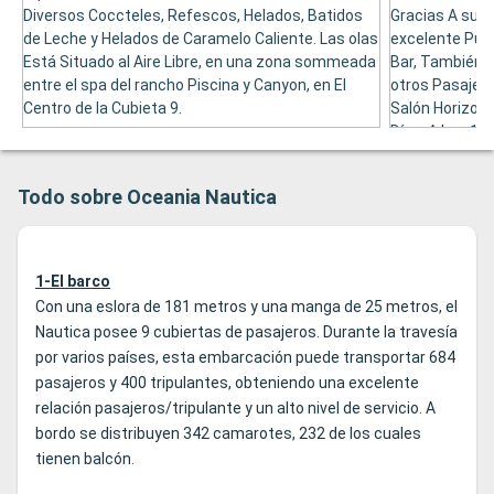
Diversos Coccteles, Refescos, Helados, Batidos
Gracias A sus
de Leche y Helados de Caramelo Caliente. Las olas
excelente Pun
Está Situado al Aire Libre, en una zona sommeada
Bar, También e
entre el spa del rancho Piscina y Canyon, en El
otros Pasajero
Centro de la Cubieta 9.
Salón Horizon
Días, A Las 16:
de 5:00 a 18:0
Los Músicos de
Todo sobre Oceania Nautica
Escenario de E
un Bailar en el 
1-El barco
Con una eslora de 181 metros y una manga de 25 metros, el
Nautica posee 9 cubiertas de pasajeros. Durante la travesía
por varios países, esta embarcación puede transportar 684
pasajeros y 400 tripulantes, obteniendo una excelente
relación pasajeros/tripulante y un alto nivel de servicio. A
bordo se distribuyen 342 camarotes, 232 de los cuales
tienen balcón.