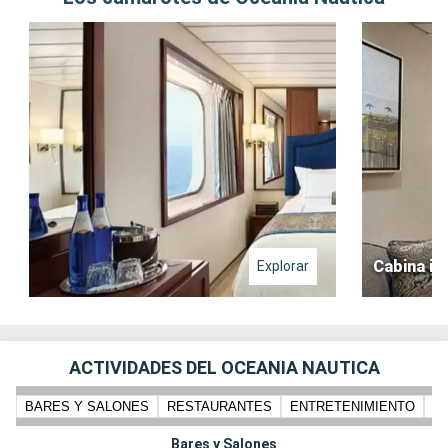
Cabina in
Explorar
ACTIVIDADES DEL OCEANIA NAUTICA
BARES Y SALONES
RESTAURANTES
ENTRETENIMIENTO
PI
Bares y Salones