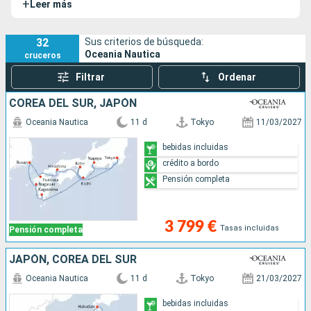
+
Leer más
32
Sus criterios de búsqueda:
Oceania Nautica
cruceros
Filtrar
Ordenar
COREA DEL SUR, JAPÓN
Oceania Nautica
11 d
Tokyo
11/03/2027
bebidas incluidas
crédito a bordo
Pensión completa
3 799 €
Tasas incluidas
Pensión completa
JAPÓN, COREA DEL SUR
Oceania Nautica
11 d
Tokyo
21/03/2027
bebidas incluidas