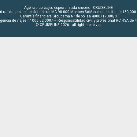
Agencia de viajes especializada crucero - CRUISELINE
6 rue du gabian Les flots bleus MC 98 000 Monaco SAM con un capital de 150 000
Garantía financiera Groupama N° de póliza 4000717380/0
Agencia de viajes n° 006 02 0007 – Responsabilidad civil y profesional RC RSA de
© CRUISELINE 2026 - all rights reserved