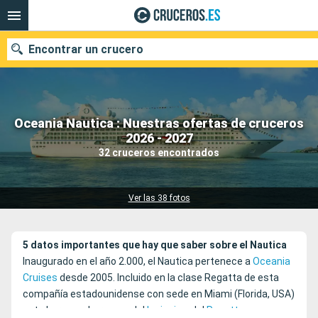
Encontrar un crucero
Oceania Nautica : Nuestras ofertas de cruceros
Nuestros destinos
2026 - 2027
32 cruceros encontrados
Fecha de salida
Puertos
Compañías
Ver las 38 fotos
Buscar
5 datos importantes que hay que saber sobre el Nautica
Inaugurado en el año 2.000, el Nautica pertenece a
Oceania
Cruises
desde 2005. Incluido en la clase Regatta de esta
compañía estadounidense con sede en Miami (Florida, USA)
este barco es hermano del
Insignia
y del
Regatta
.