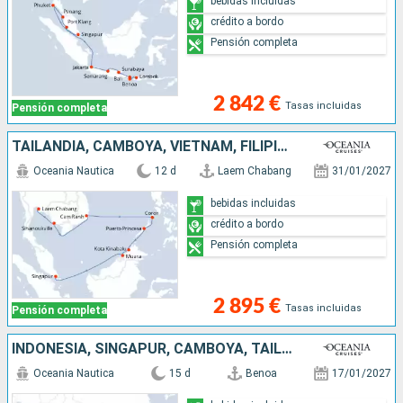
bebidas incluidas
crédito a bordo
Pensión completa
2 842 €
Tasas incluidas
Pensión completa
TAILANDIA, CAMBOYA, VIETNAM, FILIPINAS, MALASIA, BRUNEI, SINGAPUR
Oceania Nautica
12 d
Laem Chabang
31/01/2027
bebidas incluidas
crédito a bordo
Pensión completa
2 895 €
Tasas incluidas
Pensión completa
INDONESIA, SINGAPUR, CAMBOYA, TAILANDIA
Oceania Nautica
15 d
Benoa
17/01/2027