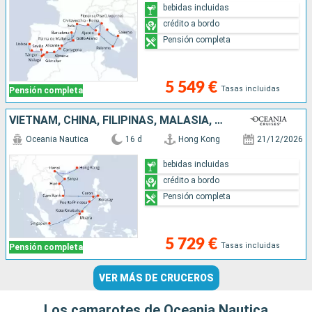
bebidas incluidas
crédito a bordo
Pensión completa
5 549 €
Tasas incluidas
Pensión completa
VIETNAM, CHINA, FILIPINAS, MALASIA, BRUNEI, SINGAPUR
Oceania Nautica
16 d
Hong Kong
21/12/2026
bebidas incluidas
crédito a bordo
Pensión completa
5 729 €
Tasas incluidas
Pensión completa
VER MÁS DE CRUCEROS
Los camarotes de Oceania Nautica