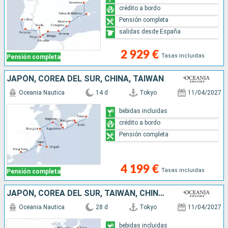
crédito a bordo
Pensión completa
salidas desde España
2 929 €
Tasas incluidas
Pensión completa
JAPÓN, COREA DEL SUR, CHINA, TAIWÁN
Oceania Nautica
14 d
Tokyo
11/04/2027
bebidas incluidas
crédito a bordo
Pensión completa
4 199 €
Tasas incluidas
Pensión completa
JAPÓN, COREA DEL SUR, TAIWÁN, CHINA, VIETNAM, TAILANDIA, SINGAPUR
Oceania Nautica
28 d
Tokyo
11/04/2027
bebidas incluidas