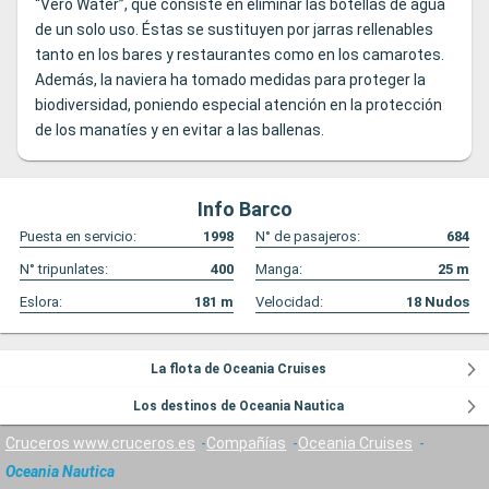
“Vero Water”, que consiste en eliminar las botellas de agua
de un solo uso. Éstas se sustituyen por jarras rellenables
tanto en los bares y restaurantes como en los camarotes.
Además, la naviera ha tomado medidas para proteger la
biodiversidad, poniendo especial atención en la protección
de los manatíes y en evitar a las ballenas.
Info Barco
Puesta en servicio:
1998
N° de pasajeros:
684
N° tripunlates:
400
Manga:
25
m
Eslora:
181
m
Velocidad:
18
Nudos
La flota de Oceania Cruises
Los destinos de Oceania Nautica
Cruceros www.cruceros.es
Compañías
Oceania Cruises
Oceania Nautica