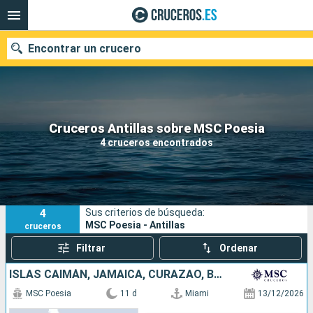
Encontrar un crucero
Nuestros destinos
Cruceros Antillas sobre MSC Poesia
4 cruceros encontrados
Fecha de salida
Puertos
Compañías
4
Sus criterios de búsqueda:
Buscar
MSC Poesia - Antillas
cruceros
Filtrar
Ordenar
ISLAS CAIMÁN, JAMAICA, CURAZAO, BONAIRE, ARUBA, ESTADOS UNIDOS
MSC Poesia
11 d
Miami
13/12/2026