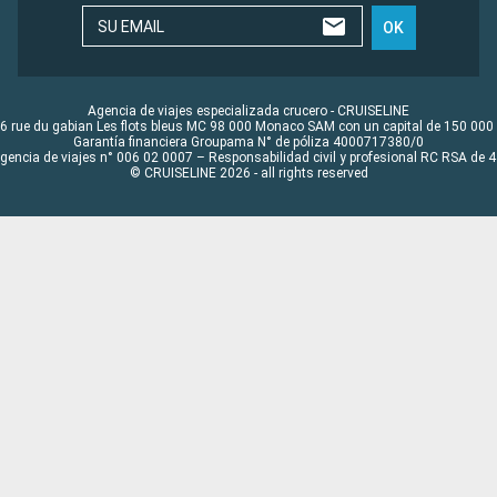
SU EMAIL
OK
Agencia de viajes especializada crucero - CRUISELINE
6 rue du gabian Les flots bleus MC 98 000 Monaco SAM con un capital de 150 000
Garantía financiera Groupama N° de póliza 4000717380/0
Agencia de viajes n° 006 02 0007 – Responsabilidad civil y profesional RC RSA de
© CRUISELINE 2026 - all rights reserved