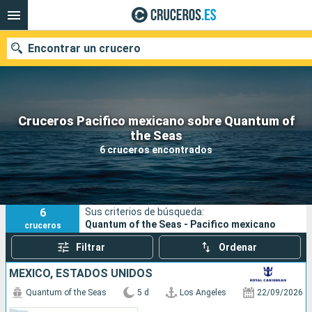
Encontrar un crucero
Cruceros Pacifico mexicano sobre Quantum of
Nuestros destinos
the Seas
6 cruceros encontrados
Fecha de salida
Puertos
Compañías
6
Sus criterios de búsqueda:
Buscar
Quantum of the Seas - Pacifico mexicano
cruceros
Filtrar
Ordenar
MÉXICO, ESTADOS UNIDOS
Quantum of the Seas
5 d
Los Angeles
22/09/2026