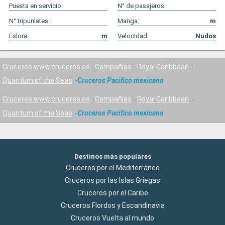
Puesta en servicio:
N° de pasajeros:
N° tripunlates:
Manga:
m
Eslora:
m
Velocidad:
Nudos
Cruceros www.cruceros.es
Compañías
Royal Caribbean
Quantum of the Seas
Cruceros Pacifico mexicano
Cruceros www.cruceros.es
Compañías
Royal Caribbean
Quantum of the Seas
Cruceros Pacifico mexicano
Destinos más populares
Cruceros por el Mediterráneo
Cruceros por las Islas Griegas
Cruceros por el Caribe
Cruceros Flordos y Escandinavia
Cruceros Vuelta al mundo