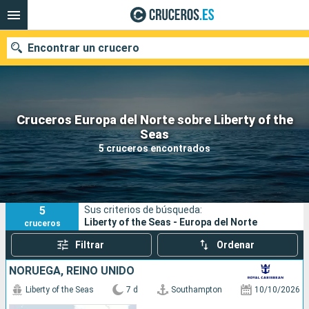
Encontrar un crucero
Cruceros Europa del Norte sobre Liberty of the
Nuestros destinos
Seas
5 cruceros encontrados
Fecha de salida
Puertos
Compañías
5
Sus criterios de búsqueda:
Buscar
Liberty of the Seas - Europa del Norte
cruceros
Filtrar
Ordenar
NORUEGA, REINO UNIDO
Liberty of the Seas
7 d
Southampton
10/10/2026