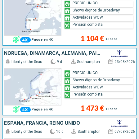
PRECIO ÚNICO
Shows dignos de Broadway
Actividades WOW
Pensión completa
1 104 €
+Tasas
Pague en 4X
NORUEGA, DINAMARCA, ALEMANIA, PAISES BAJOS, REINO UNIDO
Liberty of the Seas
9 d
Southampton
23/08/2026
PRECIO ÚNICO
Shows dignos de Broadway
Actividades WOW
Pensión completa
1 473 €
+Tasas
Pague en 4X
ESPAÑA, FRANCIA, REINO UNIDO
Liberty of the Seas
10 d
Southampton
07/08/2026