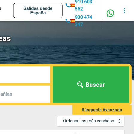
910 603
s
Salidas desde
562
España
930 474
347
Seas
Buscar
añías
Búsqueda Avanzada
Ordenar Los más vendidos