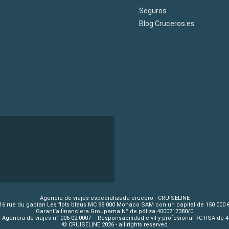
Seguros
Blog Cruceros.es
Agencia de viajes especializada crucero - CRUISELINE
16 rue du gabian Les flots bleus MC 98 000 Monaco SAM con un capital de 150 000 
Garantía financiera Groupama N° de póliza 4000717380/0
 Agencia de viajes n° 006 02 0007 – Responsabilidad civil y profesional RC RSA de 
© CRUISELINE 2026 - all rights reserved