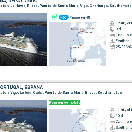
ÑA, REINO UNIDO
mpton, Le Havre, Bilbao, Puerto de Santa Maria, Vigo, Cherburgo, Southampto
Pague en 4X
Liberty of
9 d
Camarote
Southamp
25/09/20
 PORTUGAL, ESPAÑA
mpton, Vigo, Lisboa, Cadiz, Puerto de Santa Maria, Bilbao, Southampton
Pensión completa
Liberty of
10 d
Camarote
Southamp