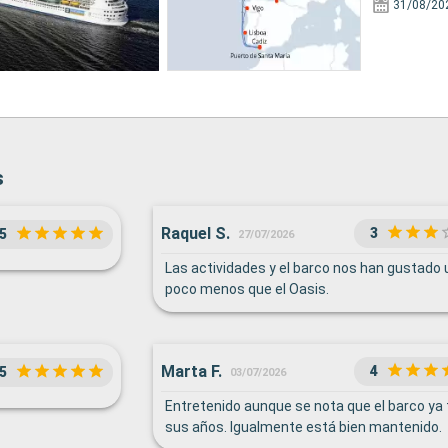
31/08/20
s
Raquel S.
3
5
27/07/2026
Las actividades y el barco nos han gustado 
poco menos que el Oasis.
Marta F.
4
5
03/07/2026
Entretenido aunque se nota que el barco ya 
sus años. Igualmente está bien mantenido.