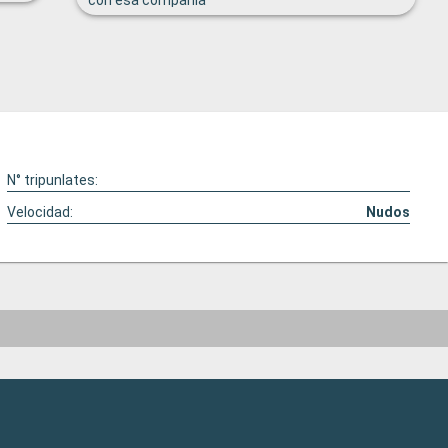
con esa compañía
N° tripunlates:
Velocidad:
Nudos