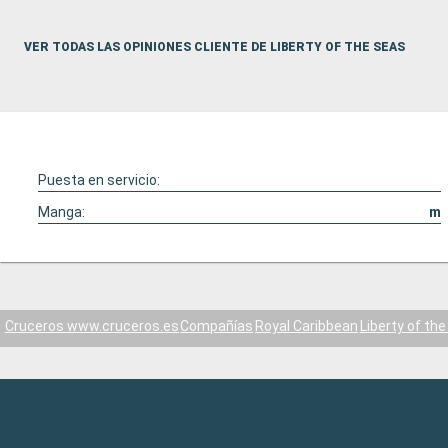
VER TODAS LAS OPINIONES CLIENTE DE LIBERTY OF THE SEAS
Puesta en servicio:
Manga:
m
Cruceros www.cruceros.es
Compañías
Royal Caribbean
Liberty of th