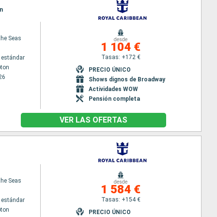
n
 the Seas
desde
1 104 €
Tasas: +172 €
 estándar
ton
PRECIO ÚNICO
26
Shows dignos de Broadway
Actividades WOW
Pensión completa
VER LAS OFERTAS
 the Seas
desde
1 584 €
Tasas: +154 €
 estándar
ton
PRECIO ÚNICO