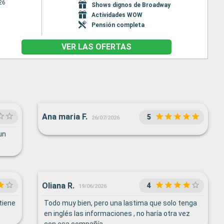
26
Shows dignos de Broadway
Actividades WOW
Pensión completa
VER LAS OFERTAS
Ana maria F.
5
26/07/2026
un
Oliana R.
4
19/06/2026
tiene
Todo muy bien, pero una lastima que solo tenga
en inglés las informaciones , no haría otra vez