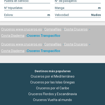
Puesta en servicio:
N° de pasajeros:
N° tripunlates:
Manga:
m
Eslora:
m
Velocidad:
Nudos
Cruceros www.cruceros.es
Compañías
Costa Cruceros
Costa Diadema
Cruceros Transpacifico
Cruceros www.cruceros.es
Compañías
Costa Cruceros
Costa Diadema
Cruceros Transpacifico
Destinos más populares
Cruceros por el Mediterráneo
Cruceros por las Islas Griegas
Cruceros por el Caribe
Cruceros Flordos y Escandinavia
Cruceros Vuelta al mundo