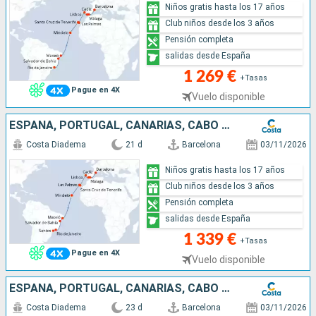
Niños gratis hasta los 17 años
Club niños desde los 3 años
Pensión completa
salidas desde España
1 269 €
+Tasas
Pague en 4X
Vuelo disponible
ESPAÑA, PORTUGAL, CANARIAS, CABO VERDE, BRASIL
Costa Diadema
21 d
Barcelona
03/11/2026
Niños gratis hasta los 17 años
Club niños desde los 3 años
Pensión completa
salidas desde España
1 339 €
+Tasas
Pague en 4X
Vuelo disponible
ESPAÑA, PORTUGAL, CANARIAS, CABO VERDE, BRASIL
Costa Diadema
23 d
Barcelona
03/11/2026