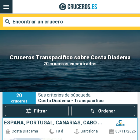
Encontrar un crucero
Nuestros destinos
Cruceros Transpacifico sobre Costa Diadema
20 cruceros encontrados
Fecha de salida
Puertos
Compañías
20
Sus criterios de búsqueda:
Buscar
Costa Diadema - Transpacifico
cruceros
Filtrar
Ordenar
ESPAÑA, PORTUGAL, CANARIAS, CABO VERDE, BRASIL
Costa Diadema
18 d
Barcelona
03/11/2026