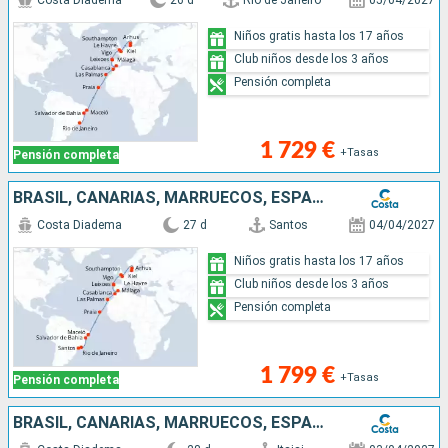
Costa Diadema
26 d
Rio de Janeiro
05/04/2027
Niños gratis hasta los 17 años
Club niños desde los 3 años
Pensión completa
1 729 €
+Tasas
Pensión completa
BRASIL, CANARIAS, MARRUECOS, ESPAÑA, PORTUGAL, FRANCIA, GRAN BRETAÑA, DINAMARCA, ALEMANIA
Costa Diadema
27 d
Santos
04/04/2027
Niños gratis hasta los 17 años
Club niños desde los 3 años
Pensión completa
1 799 €
+Tasas
Pensión completa
BRASIL, CANARIAS, MARRUECOS, ESPAÑA, PORTUGAL, FRANCIA, GRAN BRETAÑA, DINAMARCA, ALEMANIA