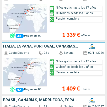
Niños gratis hasta los 17 años
Club niños desde los 3 años
Pensión completa
1 339 €
+Tasas
Pague en 4X
ITALIA, ESPAÑA, PORTUGAL, CANARIAS, CABO VERDE, BRASIL
Costa Diadema
22 d
Savona
02/11/2026
Niños gratis hasta los 17 años
Club niños desde los 3 años
Pensión completa
1 409 €
+Tasas
Pague en 4X
BRASIL, CANARIAS, MARRUECOS, ESPAÑA, PORTUGAL, FRANCIA, GRAN BRETAÑA
Costa Diadema
23 d
Santos
04/04/2027