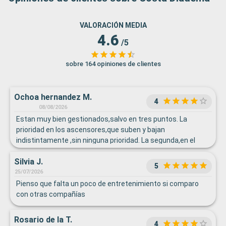
VALORACIÓN MEDIA
4.6
/5
sobre 164 opiniones de clientes
Ochoa hernandez M.
4
08/08/2026
Estan muy bien gestionados,salvo en tres puntos. La
prioridad en los ascensores,que suben y bajan
indistintamente ,sin ninguna prioridad. La segunda,en el
buffet, te obligaba a seguir la fila "eterna" ,pese a que los
Silvia J.
puntos donde ibas a coger las cosas que
5
necesitabas,estaban vacíos y el servicio parado. Y tres,las
25/07/2026
bebidas,para nosotros que solo bebemos agua,y mi hijo
Pienso que falta un poco de entretenimiento si comparo
tenia bebida ilimitada sin alcohol,q nos hicieran pagar el
con otras compañías
agua en las cenas.
Rosario de la T.
4