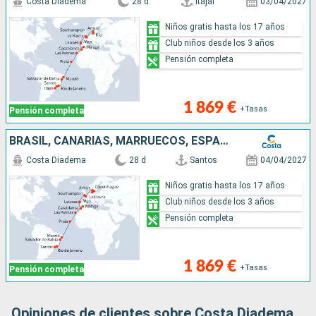
Costa Diadema
28 d
Itajai
03/04/2027
Niños gratis hasta los 17 años
Club niños desde los 3 años
Pensión completa
1 869 €
+Tasas
Pensión completa
BRASIL, CANARIAS, MARRUECOS, ESPAÑA, PORTUGAL, FRANCIA, GRAN BRETAÑA, DINAMARCA, ALEMANIA
Costa Diadema
28 d
Santos
04/04/2027
Niños gratis hasta los 17 años
Club niños desde los 3 años
Pensión completa
1 869 €
+Tasas
Pensión completa
Opiniones de clientes sobre Costa Diadema