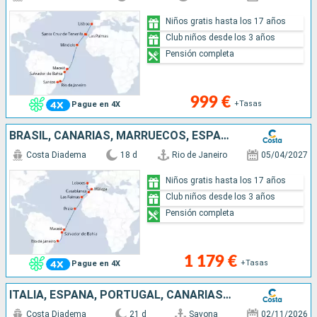
Niños gratis hasta los 17 años
Club niños desde los 3 años
Pensión completa
999 €
+Tasas
Pague en 4X
BRASIL, CANARIAS, MARRUECOS, ESPAÑA, PORTUGAL
Costa Diadema
18 d
Rio de Janeiro
05/04/2027
Niños gratis hasta los 17 años
Club niños desde los 3 años
Pensión completa
1 179 €
+Tasas
Pague en 4X
ITALIA, ESPAÑA, PORTUGAL, CANARIAS, CABO VERDE, BRASIL
Costa Diadema
21 d
Savona
02/11/2026