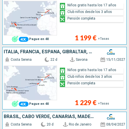
Niños gratis hasta los 17 años
Club niños desde los 3 años
Pensión completa
1 199 €
+Tasas
Pague en 4X
ITALIA, FRANCIA, ESPAÑA, GIBRALTAR, CANARIAS, ANTILLAS, ISLAS VÍRGENES
Costa Serena
22 d
Savona
15/11/2027
Niños gratis hasta los 17 años
Club niños desde los 3 años
Pensión completa
1 229 €
+Tasas
Pague en 4X
BRASIL, CABO VERDE, CANARIAS, MADEIRA, ESPAÑA, FRANCIA, ITALIA
Costa Serena
20 d
Rio de Janeiro
08/04/2027