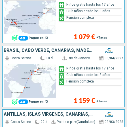
Niños gratis hasta los 17 años
Club niños desde los 3 años
Pensión completa
1 079 €
+Tasas
Pague en 4X
BRASIL, CABO VERDE, CANARIAS, MADEIRA, ESPAÑA
Costa Serena
18 d
Rio de Janeiro
08/04/2027
Niños gratis hasta los 17 años
Club niños desde los 3 años
Pensión completa
1 159 €
+Tasas
Pague en 4X
ANTILLAS, ISLAS VÍRGENES, CANARIAS, MARRUECOS, ESPAÑA, FRANCIA, ITALIA
Costa Serena
22 d
Pointe a pitre(Guadalupe)
03/03/2028