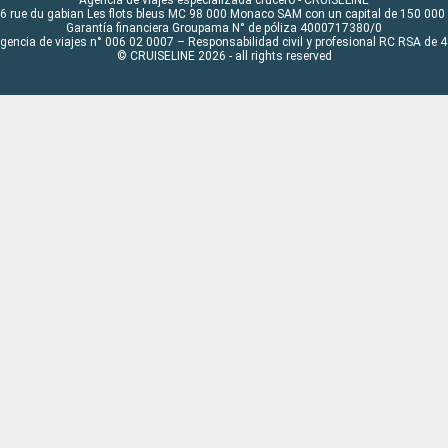
Agencia de viajes especializada crucero - CRUISELINE
6 rue du gabian Les flots bleus MC 98 000 Monaco SAM con un capital de 150 000
Garantía financiera Groupama N° de póliza 4000717380/0
Agencia de viajes n° 006 02 0007 – Responsabilidad civil y profesional RC RSA de
© CRUISELINE 2026 - all rights reserved