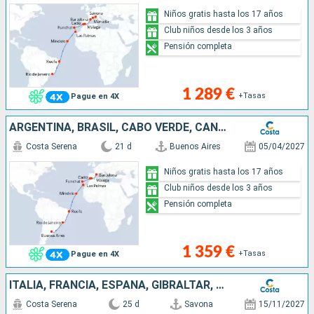
Niños gratis hasta los 17 años
Club niños desde los 3 años
Pensión completa
1 289 €
+Tasas
Pague en 4X
ARGENTINA, BRASIL, CABO VERDE, CANARIAS, MADEIRA, ESPAÑA
Costa Serena
21 d
Buenos Aires
05/04/2027
Niños gratis hasta los 17 años
Club niños desde los 3 años
Pensión completa
1 359 €
+Tasas
Pague en 4X
ITALIA, FRANCIA, ESPAÑA, GIBRALTAR, CANARIAS, ANTILLAS, ISLAS VÍRGENES
Costa Serena
25 d
Savona
15/11/2027