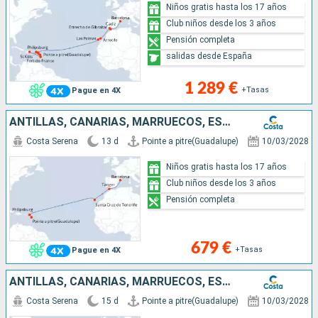
Niños gratis hasta los 17 años
Club niños desde los 3 años
Pensión completa
salidas desde España
1 289 €
+Tasas
Pague en 4X
ANTILLAS, CANARIAS, MARRUECOS, ESPAÑA
Costa Serena
13 d
Pointe a pitre(Guadalupe)
10/03/2028
Niños gratis hasta los 17 años
Club niños desde los 3 años
Pensión completa
679 €
+Tasas
Pague en 4X
ANTILLAS, CANARIAS, MARRUECOS, ESPAÑA, FRANCIA, ITALIA
Costa Serena
15 d
Pointe a pitre(Guadalupe)
10/03/2028