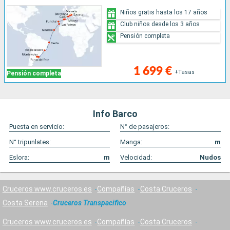
Niños gratis hasta los 17 años
Club niños desde los 3 años
Pensión completa
1 699 €
+Tasas
Pensión completa
Info Barco
Puesta en servicio:
N° de pasajeros:
N° tripunlates:
Manga:
m
Eslora:
m
Velocidad:
Nudos
Cruceros www.cruceros.es
Compañías
Costa Cruceros
Costa Serena
Cruceros Transpacifico
Cruceros www.cruceros.es
Compañías
Costa Cruceros