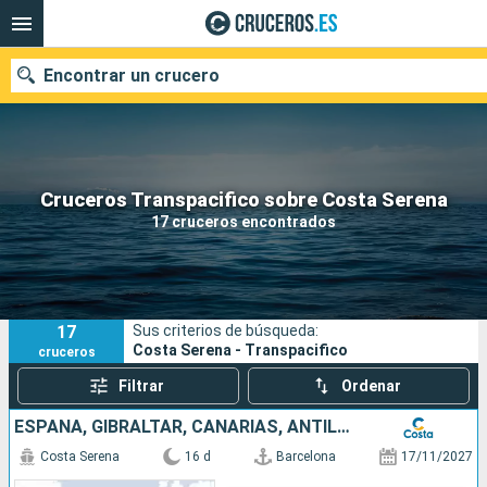
Encontrar un crucero
Nuestros destinos
Cruceros Transpacifico sobre Costa Serena
17 cruceros encontrados
Fecha de salida
Puertos
Compañías
17
Sus criterios de búsqueda:
Buscar
Costa Serena - Transpacifico
cruceros
Filtrar
Ordenar
ESPAÑA, GIBRALTAR, CANARIAS, ANTILLAS
Costa Serena
16 d
Barcelona
17/11/2027