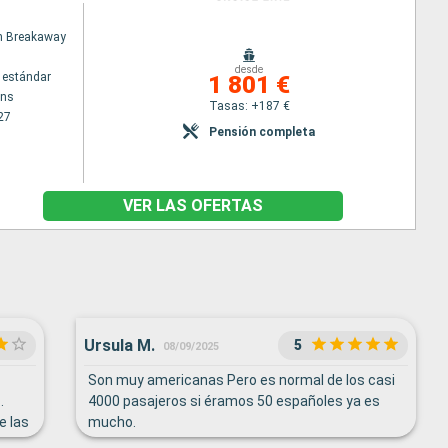
n Breakaway
desde
 estándar
1 801 €
ans
Tasas: +187 €
27
Pensión completa
VER LAS OFERTAS
Ursula M.
5
08/09/2025
Son muy americanas Pero es normal de los casi
.
4000 pasajeros si éramos 50 españoles ya es
e las
mucho.
e las