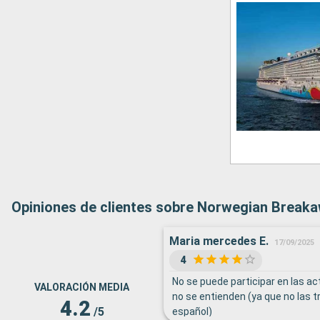
Opiniones de clientes sobre Norwegian Break
Maria mercedes E.
17/09/2025
4
No se puede participar en las a
VALORACIÓN MEDIA
no se entienden (ya que no las t
4.2
/5
español)