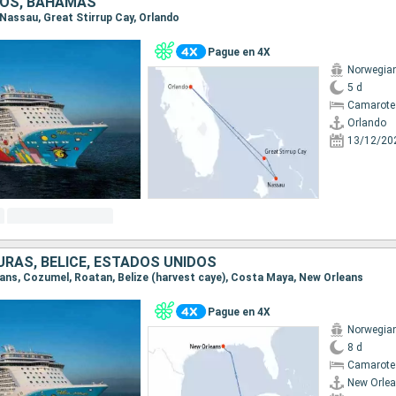
DOS, BAHAMAS
, Nassau, Great Stirrup Cay, Orlando
Pague en 4X
Norwegia
5 d
Camarote
Orlando
13/12/20
URAS, BELICE, ESTADOS UNIDOS
leans, Cozumel, Roatan, Belize (harvest caye), Costa Maya, New Orleans
Pague en 4X
Norwegia
8 d
Camarote
New Orle