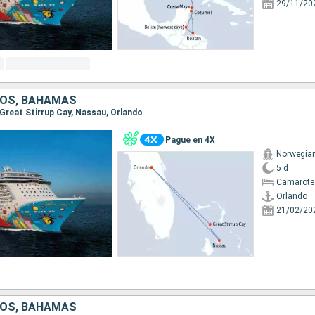
29/11/20
DOS, BAHAMAS
, Great Stirrup Cay, Nassau, Orlando
Pague en 4X
Norwegia
5 d
Camarote
Orlando
21/02/20
DOS, BAHAMAS