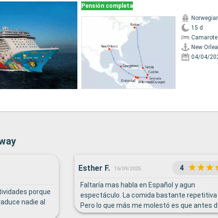
Pensión completa
Norwegia
15 d
Camarote
New Orle
04/04/20
away
Esther F.
4
16/09/2025
Faltaría mas habla en Español y agun
ctividades porque
espectáculo. La comida bastante repetitiva 
raduce nadie al
Pero lo que más me molestó es que antes d
22h de la noche se recogieran las butacas d