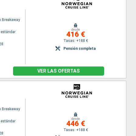
n Breakaway
desde
 estándar
416 €
Tasas: +188 €
28
Pensión completa
VER LAS OFERTAS
n Breakaway
desde
 estándar
446 €
Tasas: +188 €
28