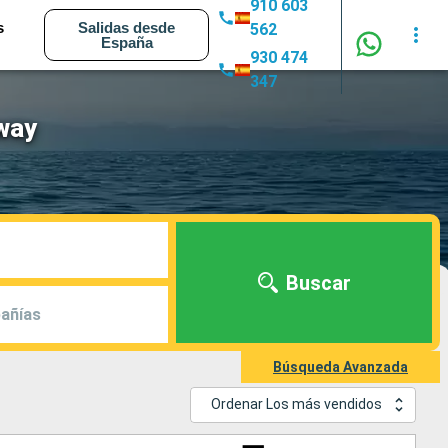
910 603
s
Salidas desde
562
España
930 474
347
way
Buscar
añías
Búsqueda Avanzada
Ordenar Los más vendidos