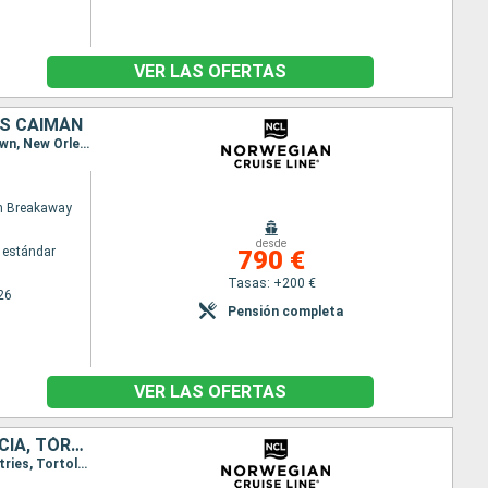
VER LAS OFERTAS
AS CAIMÁN
Itinerario : Boston, San Thomas, Castries, Grenada, Willemstad(Curaçao), Oranjestad, Georgetown, New Orleans
n Breakaway
desde
 estándar
790 €
Tasas: +200 €
26
Pensión completa
VER LAS OFERTAS
ESTADOS UNIDOS, ISLAS CAIMÁN, ARUBA, BONAIRE, GRENADA, SANTA LUCIA, TÓRTOLA
Itinerario : New Orleans, Georgetown, Oranjestad, Willemstad(Curaçao), Kralendjik, Grenada, Castries, Tortola, Boston