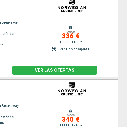
n Breakaway
desde
 estándar
336 €
Tasas: +188 €
27
Pensión completa
VER LAS OFERTAS
n Breakaway
desde
 estándar
340 €
ans
Tasas: +210 €