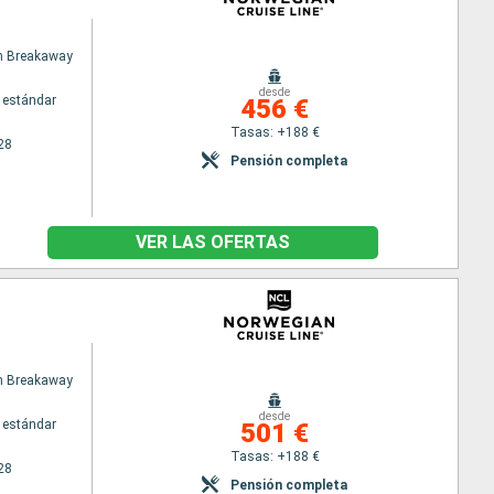
n Breakaway
desde
 estándar
456 €
Tasas: +188 €
28
Pensión completa
VER LAS OFERTAS
n Breakaway
desde
 estándar
501 €
Tasas: +188 €
28
Pensión completa