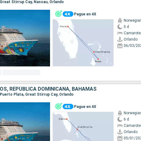
, Great Stirrup Cay, Nassau, Orlando
Pague en 4X
Norwegia
5 d
Camarote
Orlando
06/03/20
OS, REPÚBLICA DOMINICANA, BAHAMAS
, Puerto Plata, Great Stirrup Cay, Orlando
Pague en 4X
Norwegia
6 d
Camarote
Orlando
05/01/20