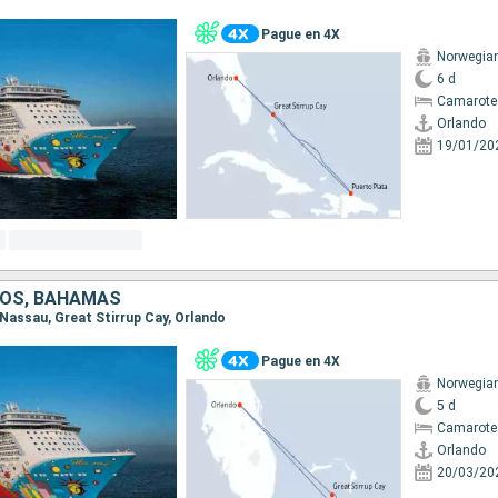
Pague en 4X
Norwegia
6 d
Camarote
Orlando
19/01/20
DOS, BAHAMAS
, Nassau, Great Stirrup Cay, Orlando
Pague en 4X
Norwegia
5 d
Camarote
Orlando
20/03/20