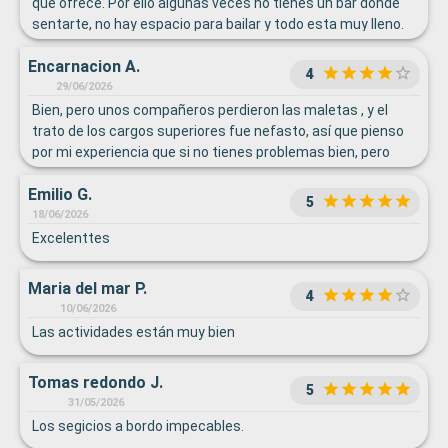
que ofrece. Por ello algunas veces no tienes un bar donde
sentarte, no hay espacio para bailar y todo esta muy lleno.
Encarnacion A.
4
29/06/2026
Bien, pero unos compañeros perdieron las maletas , y el
trato de los cargos superiores fue nefasto, así que pienso
por mi experiencia que si no tienes problemas bien, pero
como tengas algún problema van pasando los días y como
Emilio G.
no insistas no hacen nada.
5
18/06/2026
Excelenttes
Maria del mar P.
4
10/06/2026
Las actividades están muy bien
Tomas redondo J.
5
31/05/2026
Los segicios a bordo impecables.