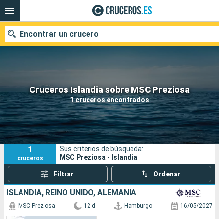
Encontrar un crucero
Nuestros destinos
Cruceros Islandia sobre MSC Preziosa
1 cruceros encontrados
Fecha de salida
Puertos
Compañías
1
Sus criterios de búsqueda:
Buscar
MSC Preziosa - Islandia
cruceros
Filtrar
Ordenar
ISLANDIA, REINO UNIDO, ALEMANIA
MSC Preziosa
12 d
Hamburgo
16/05/2027