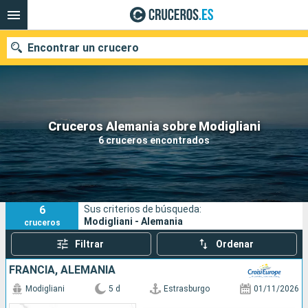
Encontrar un crucero
Nuestros destinos
Cruceros Alemania sobre Modigliani
6 cruceros encontrados
Fecha de salida
Puertos
Compañías
6
Sus criterios de búsqueda:
Buscar
Modigliani - Alemania
cruceros
Filtrar
Ordenar
FRANCIA, ALEMANIA
Modigliani
5 d
Estrasburgo
01/11/2026