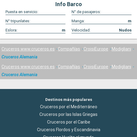
Info Barco
Puesta en servicio:
N° de pasajeros:
N° tripunlates:
Manga:
m
Eslora:
m
Velocidad:
Nudos
Cruceros www.cruceros.es
Compañías
CroisiEurope
Modigliani
Cruceros Alemania
Cruceros www.cruceros.es
Compañías
CroisiEurope
Modigliani
Cruceros Alemania
Destinos más populares
Cruceros por el Mediterráneo
Cruceros por las Islas Griegas
Cruceros por el Caribe
Cruceros Flordos y Escandinavia