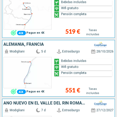
Bebidas incluidas
Wifi gratuito
Pensión completa
Tasas
519 €
Pague en 4X
incluidas
ALEMANIA, FRANCIA
Modigliani
5 d
Estrasburgo
28/10/2026
Bebidas incluidas
Wifi gratuito
Pensión completa
Tasas
551 €
Pague en 4X
incluidas
AÑO NUEVO EN EL VALLE DEL RIN ROMÁNTICO Y EL MOSELA (FORMULA PUERTO/PUERTO)
Modigliani
7 d
Estrasburgo
27/12/2027