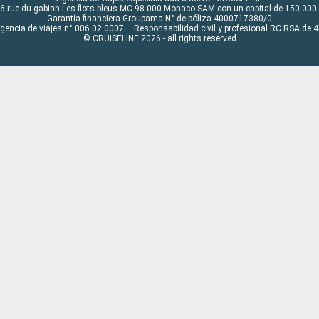
6 rue du gabian Les flots bleus MC 98 000 Monaco SAM con un capital de 150 000
Garantía financiera Groupama N° de póliza 4000717380/0
Agencia de viajes n° 006 02 0007 – Responsabilidad civil y profesional RC RSA de
© CRUISELINE 2026 - all rights reserved