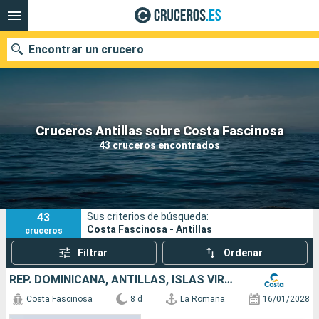
Encontrar un crucero
Nuestros destinos
Cruceros Antillas sobre Costa Fascinosa
43 cruceros encontrados
Fecha de salida
Puertos
Compañías
43
Sus criterios de búsqueda:
Buscar
Costa Fascinosa - Antillas
cruceros
Filtrar
Ordenar
REP. DOMINICANA, ANTILLAS, ISLAS VÍRGENES
Costa Fascinosa
8 d
La Romana
16/01/2028