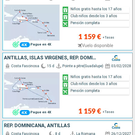
Niños gratis hasta los 17 años
Club niños desde los 3 años
Pensión completa
1 159 €
+Tasas
Pague en 4X
Vuelo disponible
ANTILLAS, ISLAS VÍRGENES, REP. DOMINICANA, TURKS E ISLAS CAICOS
Costa Fascinosa
15 d
Pointe a pitre(Guadalupe)
03/02/2028
Niños gratis hasta los 17 años
Club niños desde los 3 años
Pensión completa
1 159 €
+Tasas
Pague en 4X
REP. DOMINICANA, ANTILLAS
Costa Fascinosa
8 d
La Romana
26/12/2027