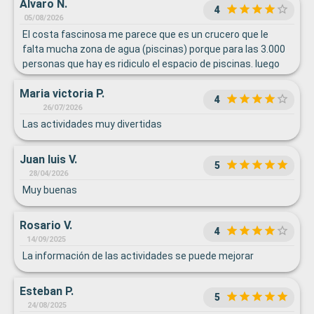
Alvaro N.
4
05/08/2026
El costa fascinosa me parece que es un crucero que le
falta mucha zona de agua (piscinas) porque para las 3.000
personas que hay es ridiculo el espacio de piscinas. luego
como comentaba anteriormente es un crucero que se hace
Maria victoria P.
agobiante por la gente porque en las barras, piscinas,
4
restarantes la sensación de estar rodeado de gente es
26/07/2026
permantene y se tarda tiempo en pedir comida/bebida o
Las actividades muy divertidas
incluso coger ascensores. Pese a ello la organización del
personal y el trabajo de los empleados hace que la
Juan luis V.
5
experiencia sea casi inmejorable y por eso le doy un 8, el
28/04/2026
barco en sí podría ser un 6. Luego las habitaciones es lo
Muy buenas
mas positivo del barco aunque también tiene la pega de que
la estetica en general del barco es un poco antigua.
Rosario V.
4
14/09/2025
La información de las actividades se puede mejorar
Esteban P.
5
24/08/2025