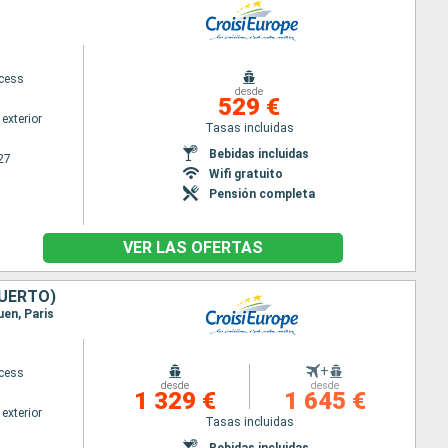
ncess
desde
529 €
exterior
Tasas incluidas
Bebidas incluidas
27
Wifi gratuito
Pensión completa
VER LAS OFERTAS
PUERTO)
uen, Paris
+
ncess
desde
desde
1 329 €
1 645 €
exterior
Tasas incluidas
Bebidas incluidas