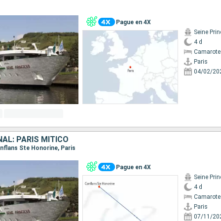
Pague en 4X
Seine Pri
4 d
Camarote 
Paris
04/02/20
AL: PARÍS MÍTICO
Conflans Ste Honorine, Paris
Pague en 4X
Seine Pri
4 d
Camarote 
Paris
07/11/20