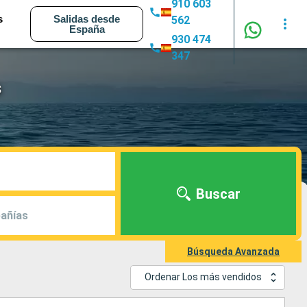
910 603
s
Salidas desde
562
España
930 474
347
s
Buscar
añías
Búsqueda Avanzada
Ordenar Los más vendidos