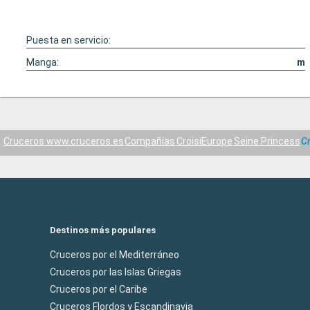
Puesta en servicio:
Manga:
m
Cruceros www.cruceros.es
Compañías
CroisiEurope
Seine Princess
C
Destinos más populares
Cruceros por el Mediterráneo
Cruceros por las Islas Griegas
Cruceros por el Caribe
Cruceros Flordos y Escandinavia