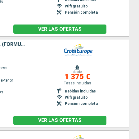
26
Wifi gratuito
Pensión completa
VER LAS OFERTAS
LA ARMADA DE RUAN Y LAS PARADAS MÁS BONITAS DEL VALLE DEL SENA (FORMULA PUERTO/PUERTO)
ncess
desde
1 375 €
exterior
Tasas incluidas
Bebidas incluidas
27
Wifi gratuito
Pensión completa
VER LAS OFERTAS