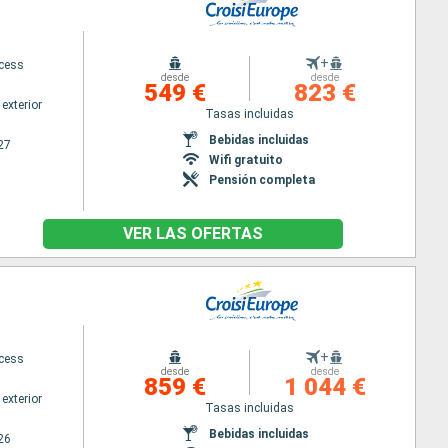
+
ncess
desde
desde
549 €
823 €
exterior
Tasas incluidas
Bebidas incluidas
27
Wifi gratuito
Pensión completa
VER LAS OFERTAS
+
ncess
desde
desde
859 €
1 044 €
exterior
Tasas incluidas
Bebidas incluidas
26