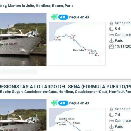
oissy, Mantes la Jolie, Honfleur, Rouen, Paris
Pague en 4X
Seine Pri
5 d
Camarote 
Paris
13/11/20
RESIONISTAS A LO LARGO DEL SENA (FORMULA PUERTO/
 La Roche Guyon, Caudebec-en-Caux, Honfleur, Caudebec-en-Caux, Honfleur, Ro
Pague en 4X
Seine Pri
7 d
Camarote 
Paris