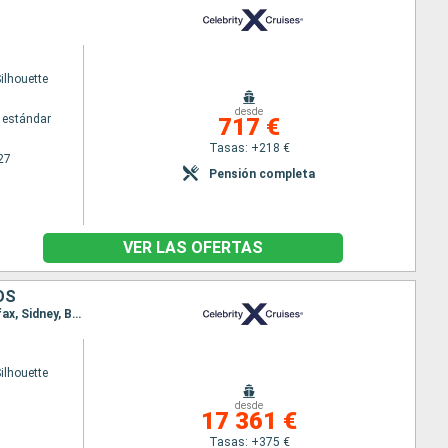
Silhouette
desde
 estándar
717 €
Tasas: +218 €
27
Pensión completa
VER LAS OFERTAS
OS
Itinerario : Reykjavik, Isafjordhur, Akureyri, Pasaje de Christian Sund, Qaqortoq, Saint Johns, Halifax, Sidney, Boston
Silhouette
desde
17 361 €
Tasas: +375 €