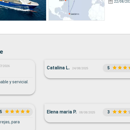
22/08/20
te
7/2026
Catalina L.
5
24/08/2025
ble y servicial.
Elena maria P.
5
3
08/08/2025
ejas, para