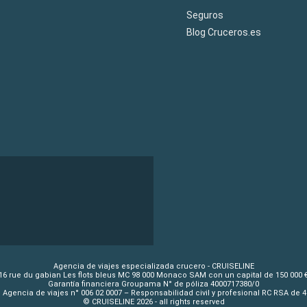
Seguros
Blog Cruceros.es
Agencia de viajes especializada crucero - CRUISELINE
16 rue du gabian Les flots bleus MC 98 000 Monaco SAM con un capital de 150 000 
Garantía financiera Groupama N° de póliza 4000717380/0
 Agencia de viajes n° 006 02 0007 – Responsabilidad civil y profesional RC RSA de 
© CRUISELINE 2026 - all rights reserved