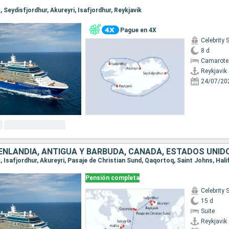
k, Seydisfjordhur, Akureyri, Isafjordhur, Reykjavik
Pague en 4X
Celebrity 
8 d
Camarote
Reykjavik
24/07/20
OENLANDIA, ANTIGUA Y BARBUDA, CANADÁ, ESTADOS UNID
Pensión completa
Celebrity 
15 d
Suite
Reykjavik