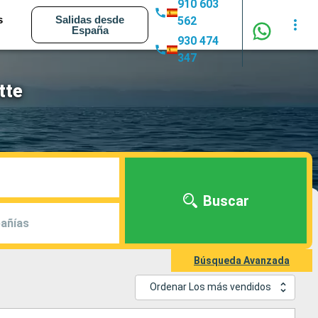
910 603
s
Salidas desde
562
España
930 474
347
tte
Buscar
añías
Búsqueda Avanzada
Ordenar Los más vendidos