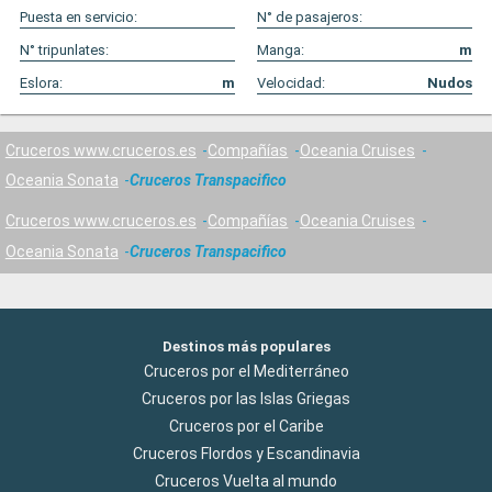
Puesta en servicio:
N° de pasajeros:
N° tripunlates:
Manga:
m
Eslora:
m
Velocidad:
Nudos
Cruceros www.cruceros.es
Compañías
Oceania Cruises
Oceania Sonata
Cruceros Transpacifico
Cruceros www.cruceros.es
Compañías
Oceania Cruises
Oceania Sonata
Cruceros Transpacifico
Destinos más populares
Cruceros por el Mediterráneo
Cruceros por las Islas Griegas
Cruceros por el Caribe
Cruceros Flordos y Escandinavia
Cruceros Vuelta al mundo