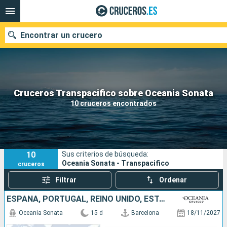
Encontrar un crucero
Nuestros destinos
Cruceros Transpacifico sobre Oceania Sonata
10 cruceros encontrados
Fecha de salida
Puertos
Compañías
10
Sus criterios de búsqueda:
Buscar
Oceania Sonata - Transpacifico
cruceros
Filtrar
Ordenar
ESPAÑA, PORTUGAL, REINO UNIDO, ESTADOS UNIDOS
Oceania Sonata
15 d
Barcelona
18/11/2027