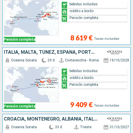
bebidas incluidas
crédito a bordo
Pensión completa
8 619 €
Tasas incluidas
Pensión completa
ITALIA, MALTA, TÚNEZ, ESPAÑA, PORTUGAL, TENERIFE, MALLORCA, PORTO RICO, ESTADOS UNIDOS
Oceania Sonata
29 d
Civitavecchia - Roma
19/10/2028
bebidas incluidas
crédito a bordo
Pensión completa
9 409 €
Tasas incluidas
Pensión completa
CROACIA, MONTENEGRO, ALBANIA, ITALIA, FRANCIA, IBIZA, MALLORCA, ESPAÑA, PORTUGAL, REINO UNIDO, ESTADOS UNIDOS
Oceania Sonata
33 d
Trieste
31/10/2027