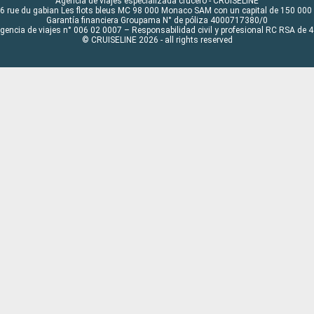
Agencia de viajes especializada crucero - CRUISELINE
6 rue du gabian Les flots bleus MC 98 000 Monaco SAM con un capital de 150 000
Garantía financiera Groupama N° de póliza 4000717380/0
Agencia de viajes n° 006 02 0007 – Responsabilidad civil y profesional RC RSA de
© CRUISELINE 2026 - all rights reserved