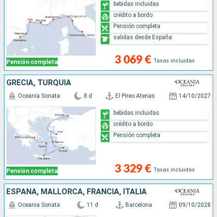
bebidas incluidas
crédito a bordo
Pensión completa
salidas desde España
3 069 €
Tasas incluidas
Pensión completa
GRECIA, TURQUÍA
Oceania Sonata
8 d
El Pireo Atenas
14/10/2027
bebidas incluidas
crédito a bordo
Pensión completa
3 329 €
Tasas incluidas
Pensión completa
ESPAÑA, MALLORCA, FRANCIA, ITALIA
Oceania Sonata
11 d
Barcelona
09/10/2028