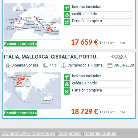
bebidas incluidas
crédito a bordo
Pensión completa
17 659 €
Tasas incluidas
Pensión completa
ITALIA, MALLORCA, GIBRALTAR, PORTUGAL, ESPAÑA, FRANCIA, BÉLGICA, PAISES BAJOS, AUSTRALIA, REINO UNIDO, NORUEGA, DINAMARCA, ALEMANIA, POLONIA, LITUANIA, LETONIA, ESTONIA, SUECIA
Oceania Sonata
44 d
Civitavecchia - Roma
08/04/2028
bebidas incluidas
crédito a bordo
Pensión completa
18 729 €
Tasas incluidas
Pensión completa
Cruceros www.cruceros.es
Compañías
Oceania Cruises