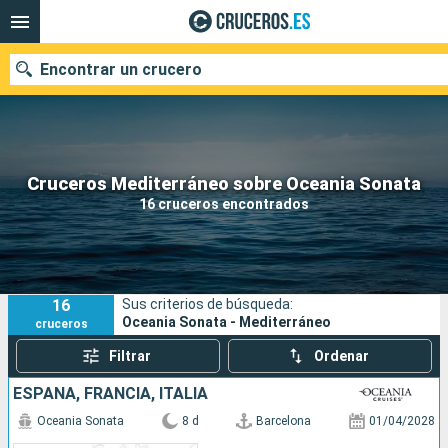
Encontrar un crucero
Nuestros destinos
Cruceros Mediterráneo sobre Oceania Sonata
16 cruceros encontrados
Fecha de salida
Puertos
Compañías
16
Sus criterios de búsqueda:
Buscar
Oceania Sonata - Mediterráneo
cruceros
Filtrar
Ordenar
ESPAÑA, FRANCIA, ITALIA
Oceania Sonata
8 d
Barcelona
01/04/2028