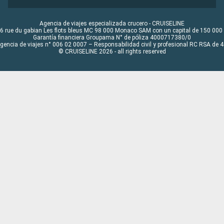
Agencia de viajes especializada crucero - CRUISELINE
6 rue du gabian Les flots bleus MC 98 000 Monaco SAM con un capital de 150 000
Garantía financiera Groupama N° de póliza 4000717380/0
Agencia de viajes n° 006 02 0007 – Responsabilidad civil y profesional RC RSA de
© CRUISELINE 2026 - all rights reserved