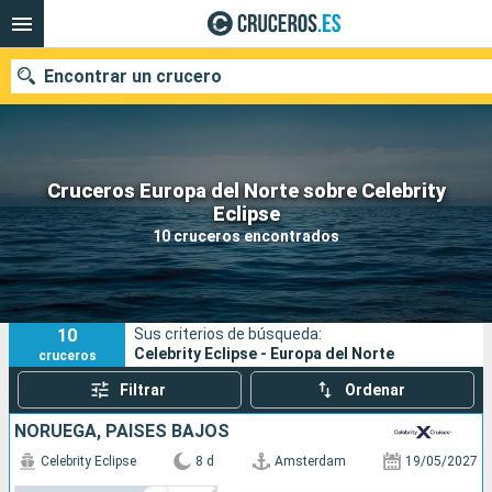
Encontrar un crucero
Cruceros Europa del Norte sobre Celebrity
Nuestros destinos
Eclipse
10 cruceros encontrados
Fecha de salida
Puertos
Compañías
10
Sus criterios de búsqueda:
Buscar
Celebrity Eclipse - Europa del Norte
cruceros
Filtrar
Ordenar
NORUEGA, PAISES BAJOS
Celebrity Eclipse
8 d
Amsterdam
19/05/2027