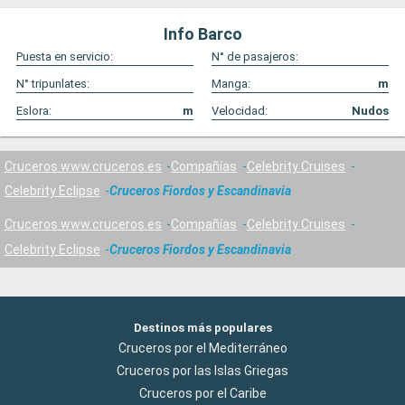
Info Barco
Puesta en servicio:
N° de pasajeros:
N° tripunlates:
Manga:
m
Eslora:
m
Velocidad:
Nudos
Cruceros www.cruceros.es
Compañías
Celebrity Cruises
Celebrity Eclipse
Cruceros Fiordos y Escandinavia
Cruceros www.cruceros.es
Compañías
Celebrity Cruises
Celebrity Eclipse
Cruceros Fiordos y Escandinavia
Destinos más populares
Cruceros por el Mediterráneo
Cruceros por las Islas Griegas
Cruceros por el Caribe