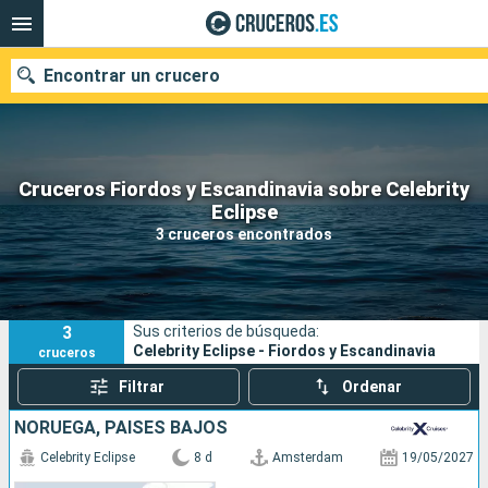
Encontrar un crucero
Cruceros Fiordos y Escandinavia sobre Celebrity
Nuestros destinos
Eclipse
3 cruceros encontrados
Fecha de salida
Puertos
Compañías
3
Sus criterios de búsqueda:
Buscar
Celebrity Eclipse - Fiordos y Escandinavia
cruceros
Filtrar
Ordenar
NORUEGA, PAISES BAJOS
Celebrity Eclipse
8 d
Amsterdam
19/05/2027