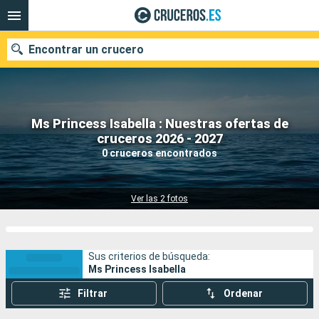
Encontrar un crucero
Ms Princess Isabella : Nuestras ofertas de
Nuestros destinos
cruceros 2026 - 2027
0 cruceros encontrados
Fecha de salida
Puertos
Compañías
Ver las 2 fotos
Buscar
Sus criterios de búsqueda:
Ms Princess Isabella
Filtrar
Ordenar