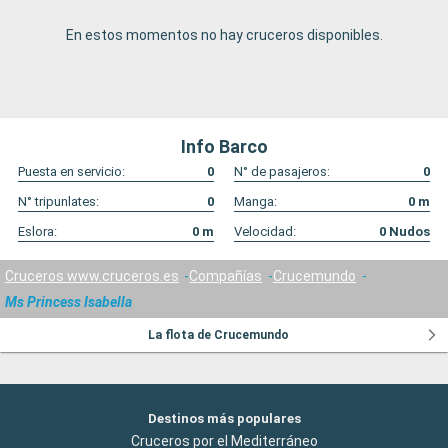
En estos momentos no hay cruceros disponibles.
Info Barco
Puesta en servicio:
0
N° de pasajeros:
0
N° tripunlates:
0
Manga:
0
m
Eslora:
0
m
Velocidad:
0
Nudos
Cruceros www.cruceros.es
Compañías
Crucemundo
Ms Princess Isabella
La flota de Crucemundo
Destinos más populares
Cruceros por el Mediterráneo