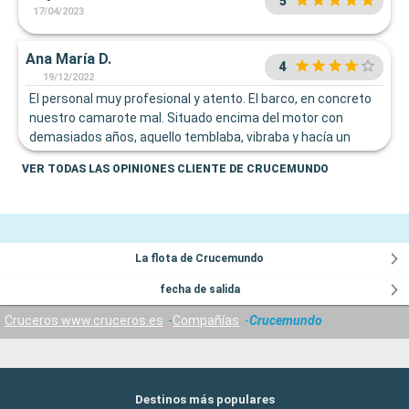
5
17/04/2023
Ana María D.
4
19/12/2022
El personal muy profesional y atento. El barco, en concreto
nuestro camarote mal. Situado encima del motor con
demasiados años, aquello temblaba, vibraba y hacía un
ruido no permisible para nada. Insoportable.
VER TODAS LAS OPINIONES CLIENTE DE CRUCEMUNDO
La flota de Crucemundo
fecha de salida
Cruceros www.cruceros.es
Compañías
Crucemundo
Destinos más populares