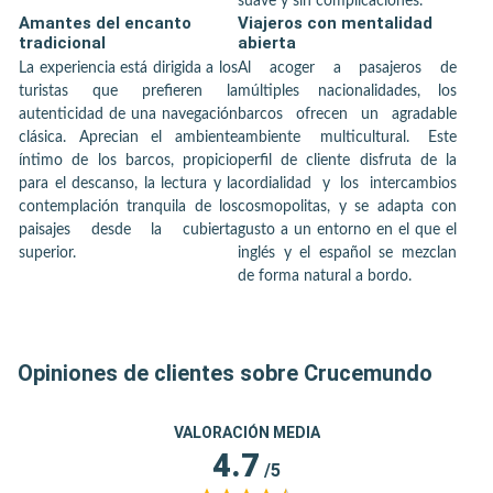
suave y sin complicaciones.
Amantes del encanto
Viajeros con mentalidad
tradicional
abierta
La experiencia está dirigida a los
Al acoger a pasajeros de
turistas que prefieren la
múltiples nacionalidades, los
autenticidad de una navegación
barcos ofrecen un agradable
clásica. Aprecian el ambiente
ambiente multicultural. Este
íntimo de los barcos, propicio
perfil de cliente disfruta de la
para el descanso, la lectura y la
cordialidad y los intercambios
contemplación tranquila de los
cosmopolitas, y se adapta con
paisajes desde la cubierta
gusto a un entorno en el que el
superior.
inglés y el español se mezclan
de forma natural a bordo.
Opiniones de clientes sobre Crucemundo
VALORACIÓN MEDIA
4.7
/5