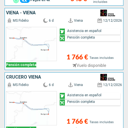
Pague en 4X
incluidas
buscan encuentros, destinos ricos en historia y una experiencia 
más humana e íntima.
VIENA - VIENA
MS Fidelio
6 d
Viena
12/12/2026
Asistencia en español
Pensión completa
1 766 €
Tasas incluidas
Pensión completa
Vuelo disponible
CRUCERO VIENA
MS Fidelio
6 d
Viena
12/12/2026
Asistencia en español
Pensión completa
1 766 €
Tasas incluidas