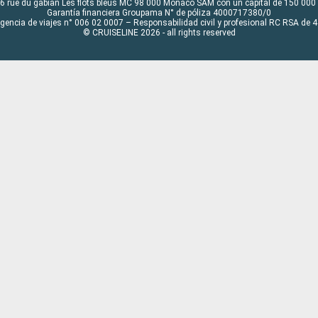
6 rue du gabian Les flots bleus MC 98 000 Monaco SAM con un capital de 150 000
Garantía financiera Groupama N° de póliza 4000717380/0
Agencia de viajes n° 006 02 0007 – Responsabilidad civil y profesional RC RSA de
© CRUISELINE 2026 - all rights reserved