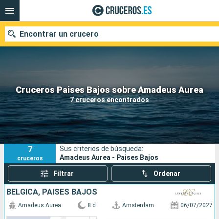
Encontrar un crucero
Nuestros destinos
Cruceros Paises Bajos sobre Amadeus Aurea
7 cruceros encontrados
Fecha de salida
Puertos
Compañías
7
Sus criterios de búsqueda:
Buscar
Amadeus Aurea - Paises Bajos
cruceros
Filtrar
Ordenar
BÉLGICA, PAISES BAJOS
Amadeus Aurea
8 d
Amsterdam
06/07/2027