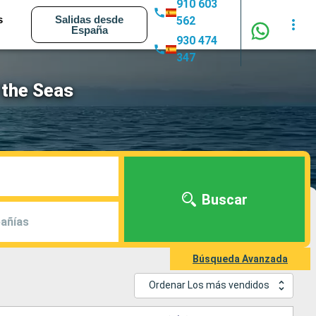
910 603
s
Salidas desde
562
España
930 474
347
 the Seas
Buscar
añías
Búsqueda Avanzada
Ordenar Los más vendidos