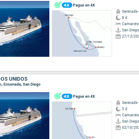
Pague en 4X
Serenade 
8 d
Camarote
San Diego
27/12/20
DOS UNIDOS
go, Ensenada, San Diego
Pague en 4X
Serenade 
3 d
Camarote
San Diego
02/10/20