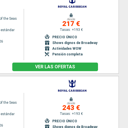
of the Seas
desde
217 €
Tasas: +193 €
 estándar
PRECIO ÚNICO
26
Shows dignos de Broadway
Actividades WOW
Pensión completa
VER LAS OFERTAS
of the Seas
desde
243 €
Tasas: +193 €
 estándar
PRECIO ÚNICO
26
Shows dignos de Broadway