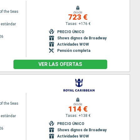
of the Seas
desde
723 €
Tasas: +176 €
 estándar
PRECIO ÚNICO
26
Shows dignos de Broadway
Actividades WOW
Pensión completa
VER LAS OFERTAS
of the Seas
desde
114 €
Tasas: +138 €
 estándar
PRECIO ÚNICO
26
Shows dignos de Broadway
Actividades WOW