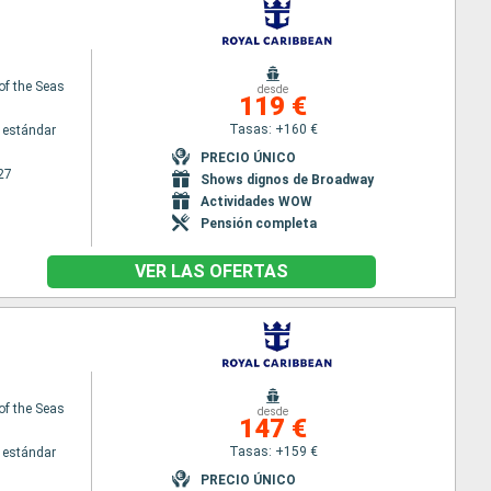
of the Seas
desde
119 €
Tasas: +160 €
 estándar
PRECIO ÚNICO
27
Shows dignos de Broadway
Actividades WOW
Pensión completa
VER LAS OFERTAS
of the Seas
desde
147 €
Tasas: +159 €
 estándar
PRECIO ÚNICO