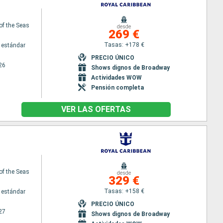
of the Seas
desde
269 €
Tasas: +178 €
 estándar
PRECIO ÚNICO
26
Shows dignos de Broadway
Actividades WOW
Pensión completa
VER LAS OFERTAS
of the Seas
desde
329 €
Tasas: +158 €
 estándar
PRECIO ÚNICO
27
Shows dignos de Broadway