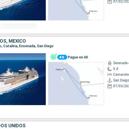
07/02/20
OS, MÉXICO
go, Catalina, Ensenada, San Diego
Pague en 4X
Serenade 
5 d
Camarote
San Diego
07/03/20
DOS UNIDOS