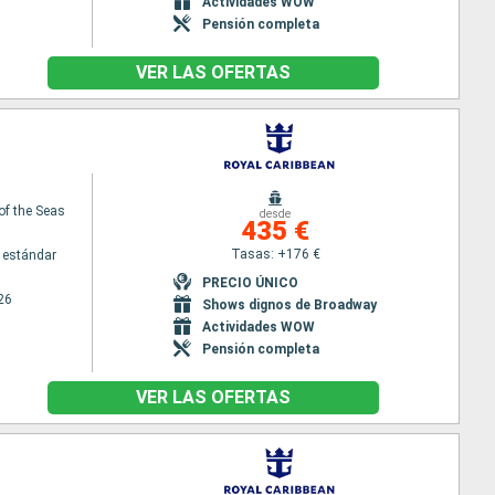
Actividades WOW
Pensión completa
VER LAS OFERTAS
of the Seas
desde
435 €
Tasas: +176 €
 estándar
PRECIO ÚNICO
26
Shows dignos de Broadway
Actividades WOW
Pensión completa
VER LAS OFERTAS