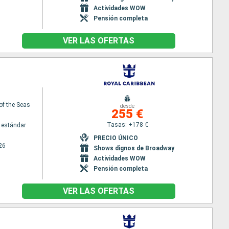
Actividades WOW
Pensión completa
VER LAS OFERTAS
of the Seas
desde
255 €
Tasas: +178 €
 estándar
PRECIO ÚNICO
26
Shows dignos de Broadway
Actividades WOW
Pensión completa
VER LAS OFERTAS