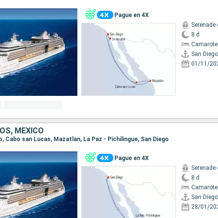
Pague en 4X
Serenade 
8 d
Camarote
San Diego
01/11/20
OS, MÉXICO
go, Cabo san Lucas, Mazatlan, La Paz - Pichilingue, San Diego
Pague en 4X
Serenade 
8 d
Camarote
San Diego
28/01/20