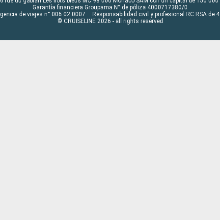
6 rue du gabian Les flots bleus MC 98 000 Monaco SAM con un capital de 150 000
Garantía financiera Groupama N° de póliza 4000717380/0
Agencia de viajes n° 006 02 0007 – Responsabilidad civil y profesional RC RSA de
© CRUISELINE 2026 - all rights reserved