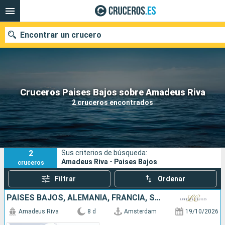
Encontrar un crucero
Nuestros destinos
Cruceros Paises Bajos sobre Amadeus Riva
2 cruceros encontrados
Fecha de salida
Puertos
Compañías
2
Sus criterios de búsqueda:
Buscar
Amadeus Riva - Paises Bajos
cruceros
Filtrar
Ordenar
PAISES BAJOS, ALEMANIA, FRANCIA, SUIZA
Amadeus Riva
8 d
Amsterdam
19/10/2026