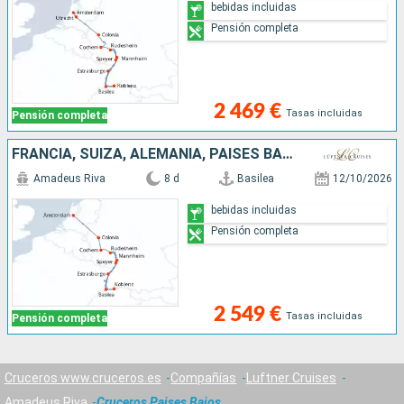
bebidas incluidas
Pensión completa
2 469 €
Tasas incluidas
Pensión completa
FRANCIA, SUIZA, ALEMANIA, PAISES BAJOS
Amadeus Riva
8 d
Basilea
12/10/2026
bebidas incluidas
Pensión completa
2 549 €
Tasas incluidas
Pensión completa
Cruceros www.cruceros.es
Compañías
Luftner Cruises
Amadeus Riva
Cruceros Paises Bajos