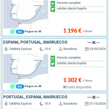
Pensión completa
salidas desde España
1 196 €
+Tasas
Pague en 4X
ESPAÑA, PORTUGAL, MARRUECOS
Celebrity Equinox
10 d
Barcelona
03/09/2026
Pensión completa
salidas desde España
1 302 €
+Tasas
Pague en 4X
Vuelo disponible
PORTUGAL, ESPAÑA, MARRUECOS
Celebrity Equinox
10 d
Barcelona
01/10/2026