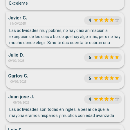
Excelente
Javier G.
4
14/09/2025
Las actividades muy pobres, no hay casi animación a
excepción de los días a bordo que hay algo más, pero no hay
mucho donde elegir. Si no te das cuenta te cobran una
propina por día y por persona para los trabajadores que
Julio D.
hacen las habitaciones. Los trabajadores todos muy
5
amables.
09/09/2025
Carlos G.
5
09/09/2025
Juan jose J.
4
09/09/2025
Las actividades son todas en ingles, a pesar de que la
mayoría éramos hispanos y muchos con edad avanzada