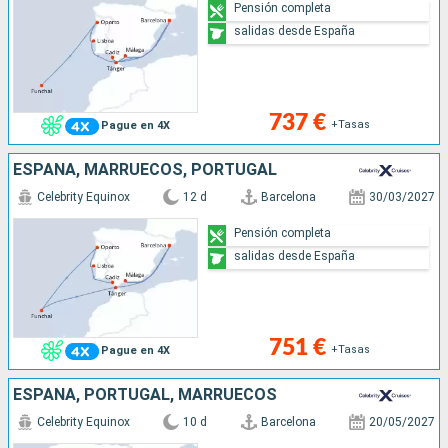
Pensión completa
salidas desde España
737 €
+Tasas
Pague en 4X
ESPAÑA, MARRUECOS, PORTUGAL
Celebrity Equinox
12 d
Barcelona
30/03/2027
Pensión completa
salidas desde España
751 €
+Tasas
Pague en 4X
ESPAÑA, PORTUGAL, MARRUECOS
Celebrity Equinox
10 d
Barcelona
20/05/2027