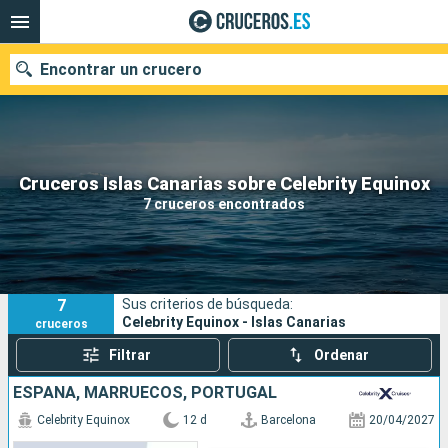
Encontrar un crucero
Nuestros destinos
Cruceros Islas Canarias sobre Celebrity Equinox
7 cruceros encontrados
Fecha de salida
Puertos
Compañías
7
Sus criterios de búsqueda:
Buscar
Celebrity Equinox - Islas Canarias
cruceros
Filtrar
Ordenar
ESPAÑA, MARRUECOS, PORTUGAL
Celebrity Equinox
12 d
Barcelona
20/04/2027