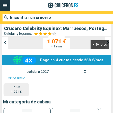
Encontrar un crucero
Crucero Celebrity Equinox: Marruecos, Portugal, España salida desde Barcelona
Celebrity Equinox
1 071 €
+ 59 fotos
Nuestros destinos
+ Tasas
Fecha de salida
Paga en 4 cuotas desde
268 €
/mes
Puertos
Compañías
octubre 2027
MEJOR PRECIO
Buscar
7 Oct
1 071 €
Mi categoría de cabina