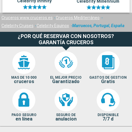
Celebrity Infinity
Celebrity Millennium
Cruceros www.cruceros.es
Cruceros Mediterráneo
Celebrity Cruises
Celebrity Equinox
Marruecos, Portugal, España
¿POR QUÉ RESERVAR CON NOSOTROS?
GARANTÍA CRUCEROS
MAS DE 10 000
EL MEJOR PRECIO
GASTOS DE GESTION
cruceros
Garantizado
Gratis
PAGO SEGURO
SEGURO DE
DISPONIBLE
en línea
anulacion
7/7 d