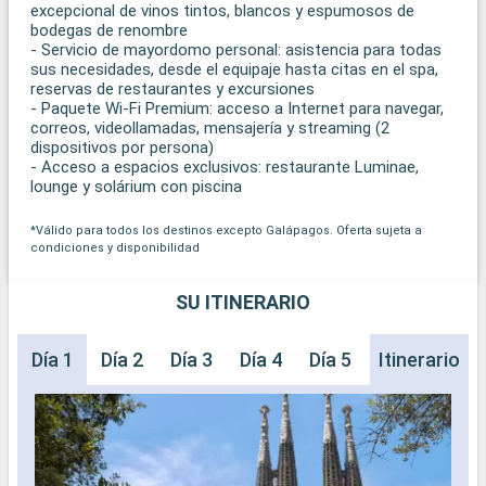
excepcional de vinos tintos, blancos y espumosos de
bodegas de renombre
- Servicio de mayordomo personal: asistencia para todas
sus necesidades, desde el equipaje hasta citas en el spa,
reservas de restaurantes y excursiones
- Paquete Wi-Fi Premium: acceso a Internet para navegar,
correos, videollamadas, mensajería y streaming (2
dispositivos por persona)
- Acceso a espacios exclusivos: restaurante Luminae,
lounge y solárium con piscina
*Válido para todos los destinos excepto Galápagos. Oferta sujeta a
condiciones y disponibilidad
SU ITINERARIO
Día 1
Día 2
Día 3
Día 4
Día 5
Día 6
Itinerario
Día 