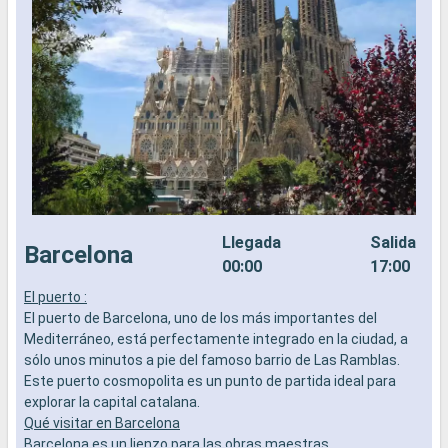
Llegada
Salida
Barcelona
00:00
17:00
El puerto :
L
El puerto de Barcelona, uno de los más importantes del
a
Mediterráneo, está perfectamente integrado en la ciudad, a
b
sólo unos minutos a pie del famoso barrio de Las Ramblas.
s
Este puerto cosmopolita es un punto de partida ideal para
e
explorar la capital catalana.
Qué visitar en Barcelona
Barcelona es un lienzo para las obras maestras