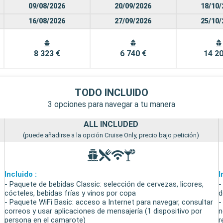
09/08/2026
20/09/2026
18/10/
16/08/2026
27/09/2026
25/10/
8 323 €
6 740 €
14 20
TODO INCLUIDO
3 opciones para navegar a tu manera
ALL INCLUDED
(puede añadirse a la opción Cruise Only, precio bajo petición)
Incluido :
I
- Paquete de bebidas Classic: selección de cervezas, licores,
-
cócteles, bebidas frías y vinos por copa
d
- Paquete WiFi Basic: acceso a Internet para navegar, consultar
-
correos y usar aplicaciones de mensajería (1 dispositivo por
n
persona en el camarote)
r