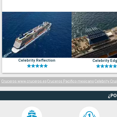
Celebrity Reflection
Celebrity Ed
Cruceros www.cruceros.es
Cruceros Pacifico mexicano
Celebrity Cru
¿PO