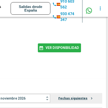
910 603
s
Salidas desde
562
España
930 474
347
VER DISPONIBILIDAD
noviembre 2026
Fechas siguientes