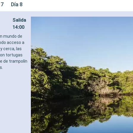
 7
Día 8
Salida
14:00
 un mundo de
modo acceso a
y cerca, las
con tortugas
ve de trampolín
s.