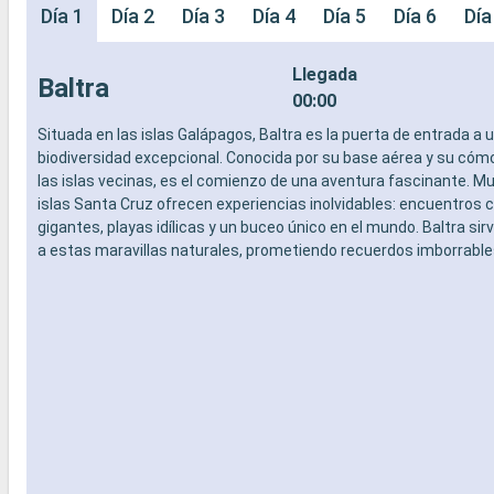
Día 1
Día 2
Día 3
Día 4
Día 5
Día 6
Día
Llegada
Baltra
00:00
Situada en las islas Galápagos, Baltra es la puerta de entrada a
biodiversidad excepcional. Conocida por su base aérea y su có
las islas vecinas, es el comienzo de una aventura fascinante. Mu
islas Santa Cruz ofrecen experiencias inolvidables: encuentros 
gigantes, playas idílicas y un buceo único en el mundo. Baltra sir
a estas maravillas naturales, prometiendo recuerdos imborrable