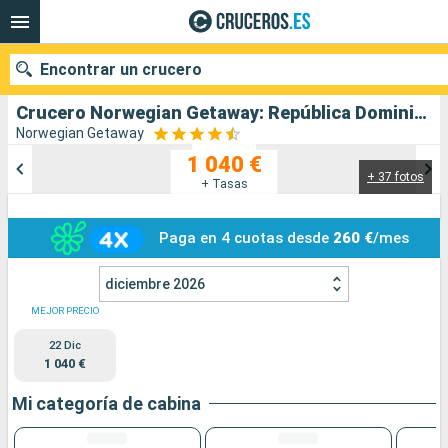
Encontrar un crucero
Crucero Norwegian Getaway: República Dominicana, Porto Rico, San Martín, Santo Tomás, Tórtola, Bahamas, Estados Unidos salida desde Orlando
Norwegian Getaway
1 040 €
+ 37 fotos
Nuestros destinos
+ Tasas
Fecha de salida
Paga en 4 cuotas desde
260 €
/mes
Puertos
Compañías
diciembre 2026
MEJOR PRECIO
Buscar
22 Dic
1 040 €
Mi categoría de cabina