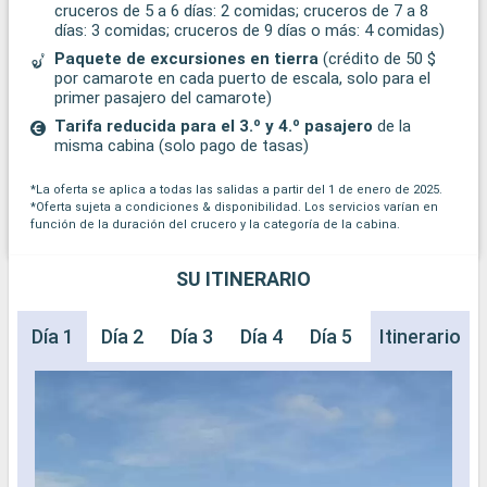
cruceros de 5 a 6 días: 2 comidas; cruceros de 7 a 8
días: 3 comidas; cruceros de 9 días o más: 4 comidas)
Paquete de excursiones en tierra
(crédito de 50 $
por camarote en cada puerto de escala, solo para el
primer pasajero del camarote)
Tarifa reducida para el 3.º y 4.º pasajero
de la
misma cabina (solo pago de tasas)
*La oferta se aplica a todas las salidas a partir del 1 de enero de 2025.
*Oferta sujeta a condiciones & disponibilidad. Los servicios varían en
función de la duración del crucero y la categoría de la cabina.
SU ITINERARIO
Día 1
Día 2
Día 3
Día 4
Día 5
Día 6
Itinerario
Día 