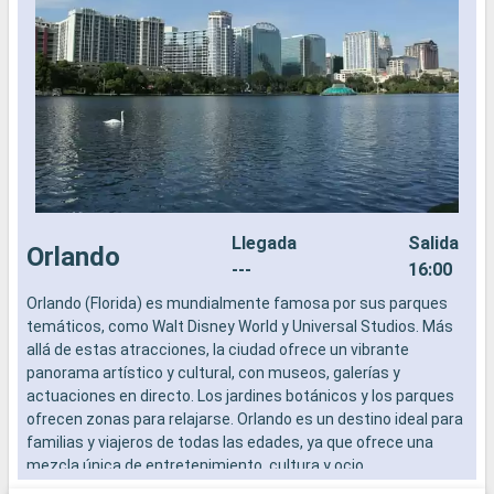
Llegada
Salida
Orlando
---
16:00
Orlando (Florida) es mundialmente famosa por sus parques
L
temáticos, como Walt Disney World y Universal Studios. Más
a
allá de estas atracciones, la ciudad ofrece un vibrante
b
panorama artístico y cultural, con museos, galerías y
s
actuaciones en directo. Los jardines botánicos y los parques
e
ofrecen zonas para relajarse. Orlando es un destino ideal para
familias y viajeros de todas las edades, ya que ofrece una
mezcla única de entretenimiento, cultura y ocio.