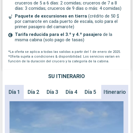
cruceros de 5 a 6 días: 2 comidas; cruceros de 7 a 8
días: 3 comidas; cruceros de 9 días o más: 4 comidas)
Paquete de excursiones en tierra
(crédito de 50 $
por camarote en cada puerto de escala, solo para el
primer pasajero del camarote)
Tarifa reducida para el 3.º y 4.º pasajero
de la
misma cabina (solo pago de tasas)
*La oferta se aplica a todas las salidas a partir del 1 de enero de 2025.
*Oferta sujeta a condiciones & disponibilidad. Los servicios varían en
función de la duración del crucero y la categoría de la cabina.
SU ITINERARIO
Día 1
Día 2
Día 3
Día 4
Día 5
Día 6
Itinerario