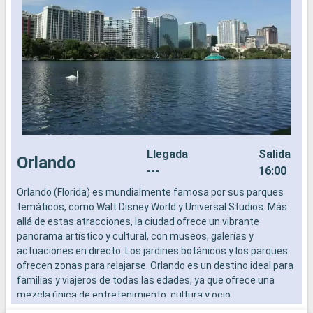
Llegada
Salida
Orlando
---
16:00
Orlando (Florida) es mundialmente famosa por sus parques
L
temáticos, como Walt Disney World y Universal Studios. Más
a
allá de estas atracciones, la ciudad ofrece un vibrante
b
panorama artístico y cultural, con museos, galerías y
s
actuaciones en directo. Los jardines botánicos y los parques
e
ofrecen zonas para relajarse. Orlando es un destino ideal para
familias y viajeros de todas las edades, ya que ofrece una
mezcla única de entretenimiento, cultura y ocio.