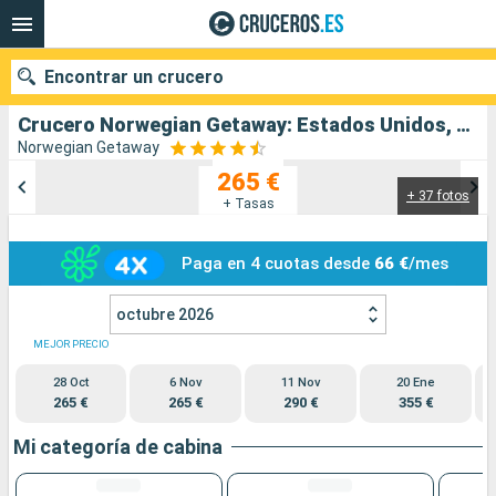
Encontrar un crucero
Crucero Norwegian Getaway: Estados Unidos, República Dominicana, Bahamas salida desde Orlando
Norwegian Getaway
265 €
+ 37 fotos
Nuestros destinos
+ Tasas
Fecha de salida
Paga en 4 cuotas desde
66 €
/mes
Puertos
Compañías
octubre 2026
MEJOR PRECIO
Buscar
28 Oct
6 Nov
11 Nov
20 Ene
265 €
265 €
290 €
355 €
Mi categoría de cabina