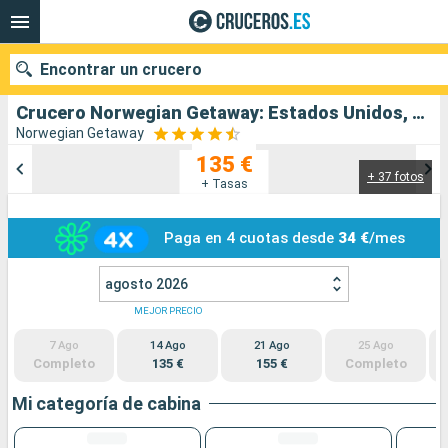
Encontrar un crucero
Crucero Norwegian Getaway: Estados Unidos, Bahamas salida desde Miami
Norwegian Getaway
135 €
+ 37 fotos
Nuestros destinos
+ Tasas
Fecha de salida
Paga en 4 cuotas desde
34 €
/mes
Puertos
Compañías
agosto 2026
MEJOR PRECIO
Buscar
7 Ago
14 Ago
21 Ago
25 Ago
Completo
135 €
155 €
Completo
Mi categoría de cabina