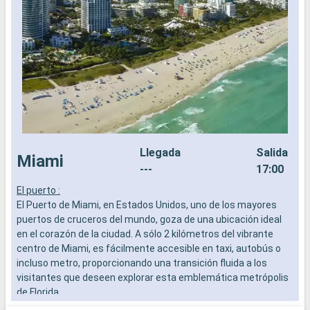
Llegada
Salida
Miami
---
17:00
El puerto :
E
El Puerto de Miami, en Estados Unidos, uno de los mayores
E
puertos de cruceros del mundo, goza de una ubicación ideal
s
en el corazón de la ciudad. A sólo 2 kilómetros del vibrante
i
centro de Miami, es fácilmente accesible en taxi, autobús o
b
incluso metro, proporcionando una transición fluida a los
visitantes que deseen explorar esta emblemática metrópolis
Q
de Florida.
N
s