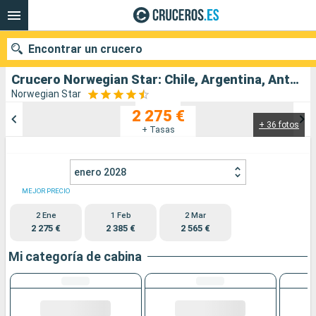
Encontrar un crucero
Crucero Norwegian Star: Chile, Argentina, Antártico, Islas Malvinas, Uruguay salida desde San antonio Chile
Norwegian Star
2 275 €
+ 36 fotos
Nuestros destinos
+ Tasas
Fecha de salida
enero 2028
Puertos
Compañías
MEJOR PRECIO
2 Ene
1 Feb
2 Mar
Buscar
2 275 €
2 385 €
2 565 €
Mi categoría de cabina