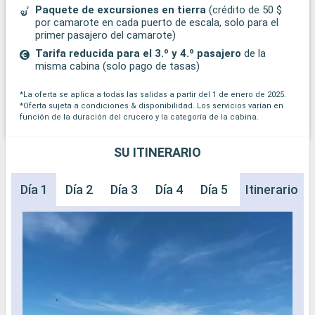
Paquete de excursiones en tierra
(crédito de 50 $
por camarote en cada puerto de escala, solo para el
primer pasajero del camarote)
Tarifa reducida para el 3.º y 4.º pasajero
de la
misma cabina (solo pago de tasas)
*La oferta se aplica a todas las salidas a partir del 1 de enero de 2025.
*Oferta sujeta a condiciones & disponibilidad. Los servicios varían en
función de la duración del crucero y la categoría de la cabina.
SU ITINERARIO
Día 1
Día 2
Día 3
Día 4
Día 5
Día 6
Itinerario
Día 