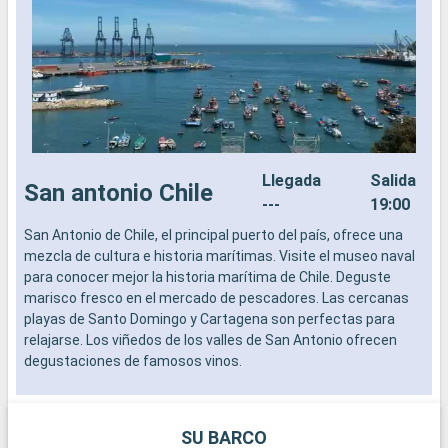
Llegada
Salida
San antonio Chile
---
19:00
San Antonio de Chile, el principal puerto del país, ofrece una
L
mezcla de cultura e historia marítimas. Visite el museo naval
a
para conocer mejor la historia marítima de Chile. Deguste
b
marisco fresco en el mercado de pescadores. Las cercanas
s
playas de Santo Domingo y Cartagena son perfectas para
e
relajarse. Los viñedos de los valles de San Antonio ofrecen
degustaciones de famosos vinos.
SU BARCO