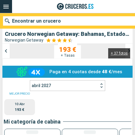
Encontrar un crucero
Crucero Norwegian Getaway: Bahamas, Estados Unidos salida desde Miami
Norwegian Getaway
193 €
+ 37 fotos
Nuestros destinos
+ Tasas
Fecha de salida
Paga en 4 cuotas desde
48 €
/mes
Puertos
Compañías
abril 2027
MEJOR PRECIO
Buscar
10 Abr
193 €
Mi categoría de cabina