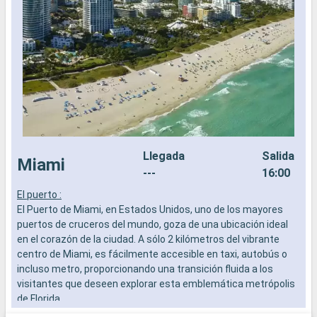
Llegada
Salida
Miami
---
16:00
El puerto :
G
El Puerto de Miami, en Estados Unidos, uno de los mayores
o
puertos de cruceros del mundo, goza de una ubicación ideal
p
en el corazón de la ciudad. A sólo 2 kilómetros del vibrante
e
centro de Miami, es fácilmente accesible en taxi, autobús o
k
incluso metro, proporcionando una transición fluida a los
p
visitantes que deseen explorar esta emblemática metrópolis
de Florida.