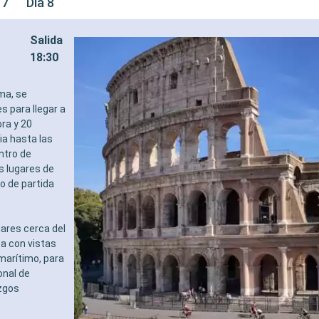
 7
Día 8
Salida
18:30
ma, se
s para llegar a
ra y 20
ia hasta las
ntro de
os lugares de
o de partida
gares cerca del
ta con vistas
marítimo, para
onal de
azgos