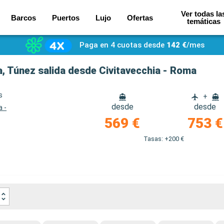
Ver todas la
Barcos
Puertos
Lujo
Ofertas
temáticas
Paga en 4 cuotas desde
142 €
/mes
ña, Túnez salida desde Civitavecchia - Roma
s
+
desde
desde
a -
569 €
753 €
Tasas: +200 €