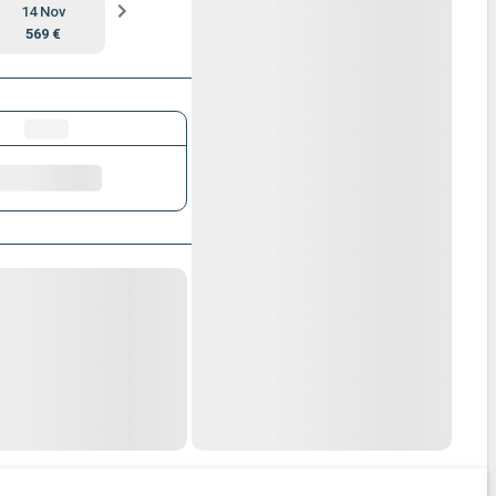
14 Nov
569 €