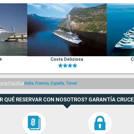
a
Costa Deliziosa
C
sta Pacifica
Italia, Francia, España, Túnez
R QUÉ RESERVAR CON NOSOTROS? GARANTÍA CRUC