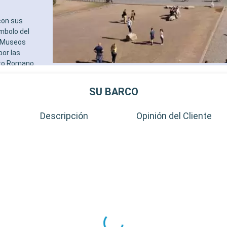
con sus
ímbolo del
s Museos
por las
oro Romano.
 atractivos. La
eo
SU BARCO
e Villa
en una visión
Descripción
Opinión del Cliente