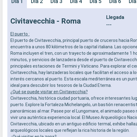
Día 1
Día 2
Día 3
Día 4
Día 5
Día 6
Día
Llegada
Civitavecchia - Roma
---
El puerto :
El puerto de Civitavecchia, principal puerto de cruceros hacia Ro
encuentra a unos 80 kilómetros de la capital italiana. Las opcione
Roma incluyen el tren, con un trayecto de aproximadamente 1 ho
minutos, y servicios de lanzadera desde el puerto de Civitavecch
principales estaciones de Termini y Vaticano. Para explorar el ce
Civitavecchia, hay lanzaderas locales que facilitan el acceso a l
interés cercanos al puerto. Esta escala mediterránea es un punt
ideal para descubrir los tesoros de la Ciudad Eterna.
¿Qué se puede visitar en Civitavecchia?
Civitavecchia, histórica ciudad portuaria, ofrece interesantes lu
puerto. Explore la Fortaleza Michelangelo, un bastión renacentis
panorámicas al mar. Pasee por el Lungomare, el animado paseo 
vivir una auténtica experiencia local. El Museo Arqueológico Naci
Civitavecchia, ubicado en un antiguo edificio termal, exhibe hall
arqueológicos locales que reflejan la rica historia de la región.
¿Qué visitar en la zona?