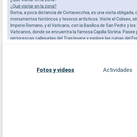
¿Qué visitar en la zona?
Roma, a poca distancia de Civitavecchia, es una visita obligada, 
monumentos históricos y tesoros artísticos. Visite el Coliseo, s
Imperio Romano, y el Vaticano, con la Basílica de San Pedro y lo
Vaticanos, donde se encuentra la famosa Capilla Sixtina. Pasee 
pintorescas callejuelas del Trastevere y explore las ruinas del F
Además de Roma, la zona de Civitavecchia ofrece otros destinos
ciudad de Tarquinia, famosa por sus tumbas etruscas y su mus
arqueológico, es una fascinante escapada cultural. Los jardines d
Farnese en Caprarola, una obra maestra del Renacimiento, ofrec
Fotos y videos
Actividades
del diseño de los jardines italianos.