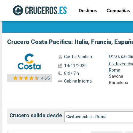
Destinos
Compañías
Ver las 68 fotos
Crucero Costa Pacifica: Italia, Francia, Espa
Otras salida
Costa Pacifica
Civitavecchi
14/11/2026
Roma
8 d / 7 n
Savona
4.6/5
Cabina Interna
Barcelona
Crucero salida desde
Civitavecchia - Roma