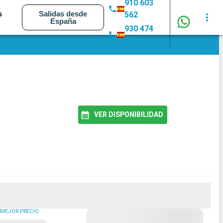
910 603
s
Salidas desde
562
España
930 474
347
VER DISPONIBILIDAD
MEJOR PRECIO