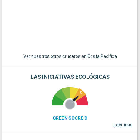
otro destino costero que no debe perderse. Para los amantes
de la naturaleza, el interior de Liguria, con sus verdes colinas y
pueblecitos en lo alto de las colinas, ofrece oportunidades
para hacer senderismo y descubrimientos pintorescos. A
cincuenta kilómetros, la ciudad de Génova, rica en historia y
cultura marítimas, es perfecta para una excursión de un día.
Ver nuestros otros cruceros en Costa Pacifica
LAS INICIATIVAS ECOLÓGICAS
GREEN SCORE D
Leer más