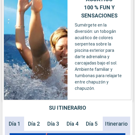
100 % FUN Y
SENSACIONES
Sumérgete en la
diversión: un tobogán
acuático de colores
serpentea sobre la
piscina exterior para
darte adrenalina y
carcajadas bajo el sol.
Ambiente familiar y
tumbonas para relajarte
entre chapuzón y
chapuzón.
SU ITINERARIO
Día 1
Día 2
Día 3
Día 4
Día 5
Día 6
Itinerario
Día 