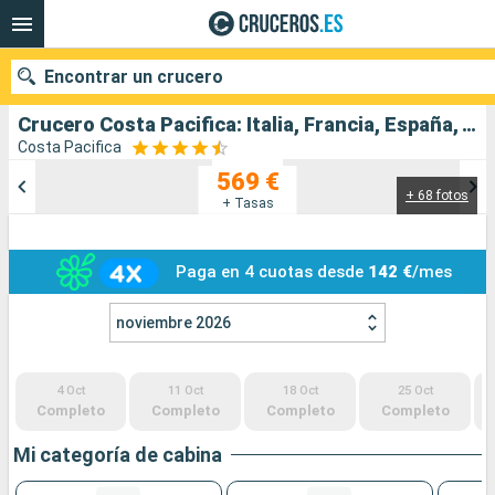
Encontrar un crucero
Crucero Costa Pacifica: Italia, Francia, España, Túnez salida desde Savona
Costa Pacifica
569 €
+ 68 fotos
Nuestros destinos
+ Tasas
Fecha de salida
Paga en 4 cuotas desde
142 €
/mes
Puertos
Compañías
noviembre 2026
Buscar
4 Oct
11 Oct
18 Oct
25 Oct
Completo
Completo
Completo
Completo
Mi categoría de cabina