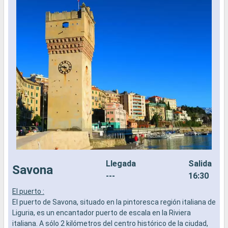
Llegada
Salida
Savona
---
16:30
El puerto :
E
El puerto de Savona, situado en la pintoresca región italiana de
E
Liguria, es un encantador puerto de escala en la Riviera
M
italiana. A sólo 2 kilómetros del centro histórico de la ciudad,
l