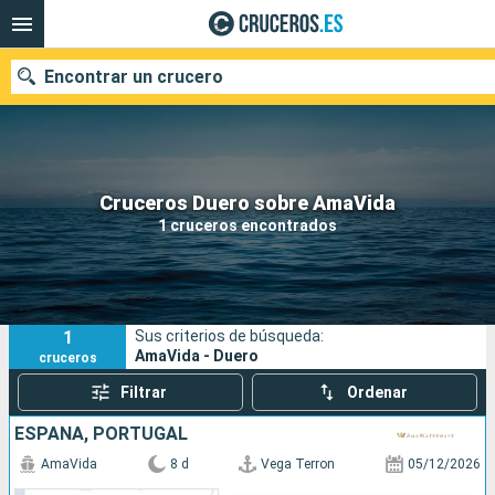
Encontrar un crucero
Nuestros destinos
Cruceros Duero sobre AmaVida
1 cruceros encontrados
Fecha de salida
Puertos
Compañías
1
Sus criterios de búsqueda:
Buscar
AmaVida - Duero
cruceros
Filtrar
Ordenar
ESPAÑA, PORTUGAL
AmaVida
8 d
Vega Terron
05/12/2026