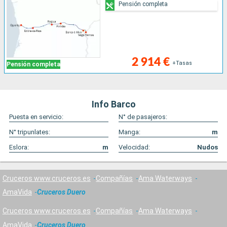
Pensión completa
2 914 €
+Tasas
Pensión completa
Info Barco
Puesta en servicio:
N° de pasajeros:
N° tripunlates:
Manga:
m
Eslora:
m
Velocidad:
Nudos
Cruceros www.cruceros.es
Compañías
Ama Waterways
AmaVida
Cruceros Duero
Cruceros www.cruceros.es
Compañías
Ama Waterways
AmaVida
Cruceros Duero