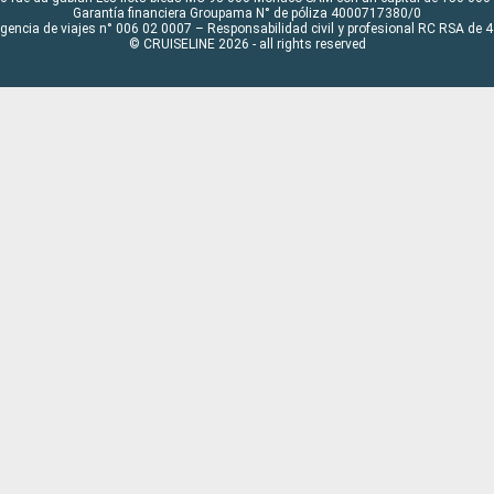
Garantía financiera Groupama N° de póliza 4000717380/0
Agencia de viajes n° 006 02 0007 – Responsabilidad civil y profesional RC RSA de
© CRUISELINE 2026 - all rights reserved