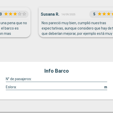
Susana R.
3
5
14/09/2025
s una pena que no
Nos pareció muy bien, cumplió nuestras
 el barco es
expectativas, aunque considero que hay det
son mas
que deberían mejorar, por ejemplo está muy
 ser mejorable
que te cobren una botella de agua que te de
vez probaré con
en la habitación, teniendo en cuenta que lle
un paquete de bebidas incluido, eso no lo h
en la mayoría de los hoteles
Info Barco
N° de pasajeros:
Eslora:
m