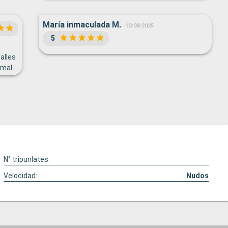
María inmaculada M.
10/08/2025
5
alles
 mal
jan
vas
acen
N° tripunlates:
Velocidad:
Nudos