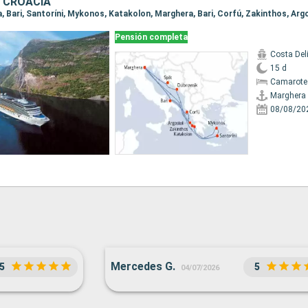
, CROACIA
Pensión completa
Costa Del
15 d
Camarote
Marghera
08/08/20
Mercedes G.
5
5
04/07/2026