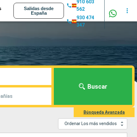
910 603
s
Salidas desde
562
España
930 474
347
Buscar
añías
Búsqueda Avanzada
Ordenar Los más vendidos