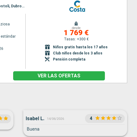
Itinerario : Marghera, Bari, Santoríni, Mykonos, Katakolon, Marghera, Bari, Corfú, Zakinthos, Argostoli, Dubrovnik, Split, Marghera
iziosa
desde
1 769 €
 estándar
Tasas: +300 €
Niños gratis hasta los 17 años
26
Club niños desde los 3 años
Pensión completa
VER LAS OFERTAS
Isabel L.
4
14/06/2026
Buena