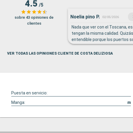
4.5
/5
Noelia pino P.
sobre 43 opiniones de
02/05/2026
clientes
Nada que ver con el Toscana, e
tengan la misma calidad. Quizás
entendible porque los puertos 
pequeños pero el servicio puede
muchísimo Creo que la próxima 
VER TODAS LAS OPINIONES CLIENTE DE COSTA DELIZIOSA
el MSC para comparar.
Puesta en servicio:
Manga:
m