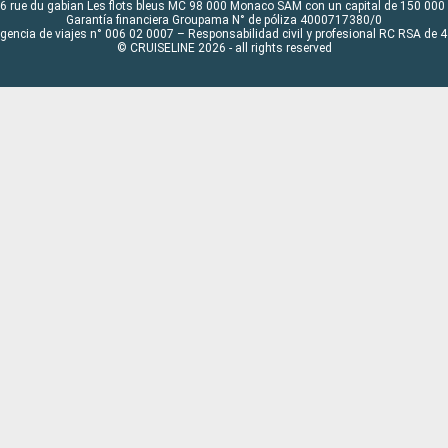
6 rue du gabian Les flots bleus MC 98 000 Monaco SAM con un capital de 150 000
Garantía financiera Groupama N° de póliza 4000717380/0
Agencia de viajes n° 006 02 0007 – Responsabilidad civil y profesional RC RSA de
© CRUISELINE 2026 - all rights reserved