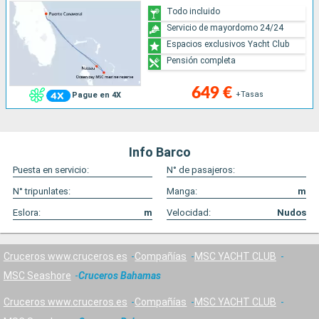
Todo incluido
Servicio de mayordomo 24/24
Espacios exclusivos Yacht Club
Pensión completa
649 €
+Tasas
Pague en 4X
Info Barco
Puesta en servicio:
N° de pasajeros:
N° tripunlates:
Manga:
m
Eslora:
m
Velocidad:
Nudos
Cruceros www.cruceros.es
Compañías
MSC YACHT CLUB
MSC Seashore
Cruceros Bahamas
Cruceros www.cruceros.es
Compañías
MSC YACHT CLUB