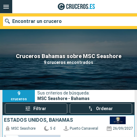
Encontrar un crucero
Nuestros destinos
Cruceros Bahamas sobre MSC Seashore
9 cruceros encontrados
Fecha de salida
Puertos
Compañías
9
Sus criterios de búsqueda:
Buscar
MSC Seashore - Bahamas
cruceros
Filtrar
Ordenar
ESTADOS UNIDOS, BAHAMAS
MSC Seashore
5 d
Puerto Canaveral
26/09/2027