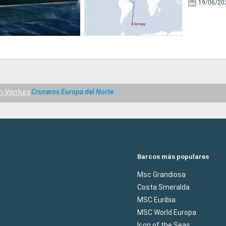
19/06/20
n Venture
Cruceros Europa del Norte
Barcos más populares
Msc Grandiosa
Costa Smeralda
MSC Euribia
MSC World Europa
Icon of the Seas