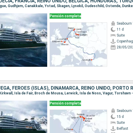
ECIA, FRANCIA, REINO UNIDO, BÉLGICA, HONDURAS, TURQ
Pensión completa
Seabourn 
11 d
Suite
Copenhag
28/05/20
Pensión completa
Seabourn 
15 d
Suite
Belfast