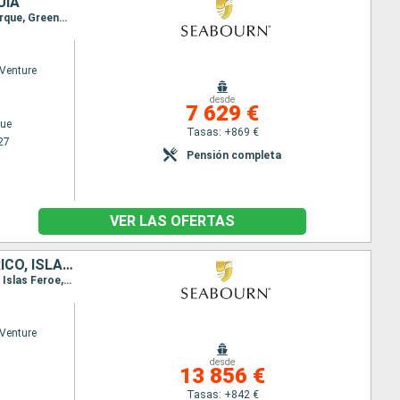
UÍA
Itinerario : Copenhague, Gudhjem, Canakkale, Ystad, Skagen, Lysekil, Oudeschild, Ostende, Dunkerque, Greenwich
Venture
desde
7 629 €
ue
Tasas: +869 €
27
Pensión completa
VER LAS OFERTAS
IRLANDA, NORUEGA, FÉROES (ISLAS), DINAMARCA, REINO UNIDO, PORTO RICO, ISLANDIA
Itinerario : Belfast, Kirkwall, Isla de Fair, Broch de Mousa, Lerwick, Isla de Noss, Vagur, Torshavn - Islas Feroe, Klaksvik, Oyndarfjordur, Djupivogur, Papey Island, Grimsey, San Juan, Dynjandi, Patreksfjordur, Reykjavik
Venture
desde
13 856 €
Tasas: +842 €