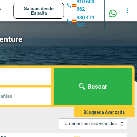
910 603
s
Salidas desde
562
España
930 474
347
enture
Buscar
añías
Búsqueda Avanzada
Ordenar Los más vendidos