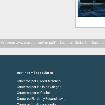
Cruceros www.cruceros.es
Compañías
Seabourn Cruise Line
Seabour
Destinos más populares
Cruceros por el Mediterráneo
Cruceros por las Islas Griegas
Cruceros por el Caribe
Cruceros Flordos y Escandinavia
Cruceros Vuelta al mundo