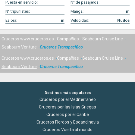
Puesta en servicio:
N° de pasajeros:
N° tripunlates:
Manga:
m
Eslora:
m
Velocidad:
Nudos
Cruceros www.cruceros.es
Compañías
Seabourn Cruise Line
Seabourn Venture
Cruceros Transpacifico
Cruceros www.cruceros.es
Compañías
Seabourn Cruise Line
Seabourn Venture
Cruceros Transpacifico
Destinos más populares
Cruceros por el Mediterráneo
Cruceros por las Islas Griegas
Cruceros por el Caribe
Cruceros Flordos y Escandinavia
Cruceros Vuelta al mundo