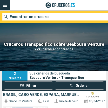
Encontrar un crucero
Nuestros destinos
Cruceros Transpacifico sobre Seabourn Venture
2 cruceros encontrados
Fecha de salida
Puertos
Compañías
2
Sus criterios de búsqueda:
Buscar
Seabourn Venture - Transpacifico
cruceros
Filtrar
Ordenar
BRASIL, CABO VERDE, ESPAÑA, MARRUECOS, LANZAROTE, TENERIFE
Seabourn Venture
22 d
Rio de Janeiro
06/04/2027