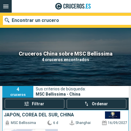
Encontrar un crucero
Nuestros destinos
Cruceros China sobre MSC Bellissima
4 cruceros encontrados
Fecha de salida
Puertos
Compañías
4
Sus criterios de búsqueda:
Buscar
MSC Bellissima - China
cruceros
Filtrar
Ordenar
JAPÓN, COREA DEL SUR, CHINA
MSC Bellissima
6 d
Shanghai
16/09/2027