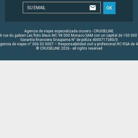
SU EMAIL
OK
Agencia de viajes especializada crucero - CRUISELINE
6 rue du gabian Les flots bleus MC 98 000 Monaco SAM con un capital de 150 000
Garantía financiera Groupama N° de póliza 4000717380/0
Agencia de viajes n° 006 02 0007 – Responsabilidad civil y profesional RC RSA de
© CRUISELINE 2026 - all rights reserved