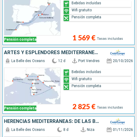
Bebidas incluidas
Wifi gratuito
Pensión completa
1 569 €
Tasas incluidas
Pensión completa
ARTES Y ESPLENDORES MEDITERRÁNEOS: CÓRCEGA, CERDEÑA Y LOS PERFUMES DE ITALIA -ESCALAS EXCEPCIONALES DE NAPOLEÓN A LOS MÉDICI: ROMA, PISA, NÁPOLES, CASTELSARDO Y AJACCIO (PUERTO-PUERTO)
La Belle des Oceans
12 d
Port Vendres
20/10/2026
Bebidas incluidas
Wifi gratuito
Pensión completa
2 825 €
Tasas incluidas
Pensión completa
HERENCIAS MEDITERRÁNEAS: DE LAS BALEARES A ANDALUCÍA - ENTRE ISLAS ENCANTADORAS Y JOYAS MORISCAS (PUERTO-PUERTO)
La Belle des Oceans
8 d
Niza
01/11/2026