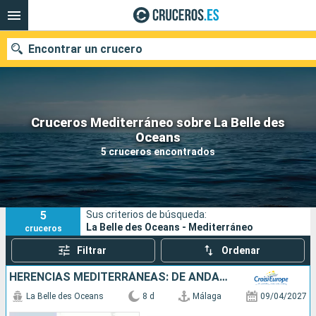
Encontrar un crucero
Cruceros Mediterráneo sobre La Belle des
Nuestros destinos
Oceans
5 cruceros encontrados
Fecha de salida
Puertos
Compañías
5
Sus criterios de búsqueda:
Buscar
La Belle des Oceans - Mediterráneo
cruceros
Filtrar
Ordenar
HERENCIAS MEDITERRÁNEAS: DE ANDALUCÍA A LAS BALEARES - ENTRE JOYAS MORISCAS Y ISLAS ENCANTADORAS (PUERTO-PUERTO)
La Belle des Oceans
8 d
Málaga
09/04/2027