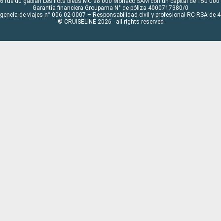
6 rue du gabian Les flots bleus MC 98 000 Monaco SAM con un capital de 150 000
Garantía financiera Groupama N° de póliza 4000717380/0
Agencia de viajes n° 006 02 0007 – Responsabilidad civil y profesional RC RSA de
© CRUISELINE 2026 - all rights reserved