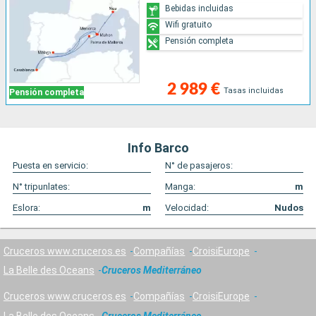
Bebidas incluidas
Wifi gratuito
Pensión completa
2 989 €
Tasas incluidas
Pensión completa
Info Barco
Puesta en servicio:
N° de pasajeros:
N° tripunlates:
Manga:
m
Eslora:
m
Velocidad:
Nudos
Cruceros www.cruceros.es
Compañías
CroisiEurope
La Belle des Oceans
Cruceros Mediterráneo
Cruceros www.cruceros.es
Compañías
CroisiEurope
La Belle des Oceans
Cruceros Mediterráneo